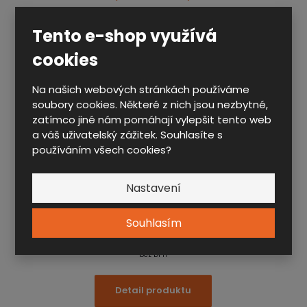
Tento e-shop využívá
cookies
DÍLENSKÁ SYSTÉMOVÁ SKŘÍŇ UNI 1950 X 920 X 500 -
Na našich webových stránkách používáme
POLICE-ZÁSUVKY
soubory cookies. Některé z nich jsou nezbytné,
DS2U 92 1 K08
zatímco jiné nám pomáhají vylepšit tento web
a váš uživatelský zážitek. Souhlasíte s
Dílenská systémová skříň UNI 1950 x 920 x 500. Korpus
používáním všech cookies?
se vyznačuje tuhou svařovanou konstrukcí a je vybaven
výškovou rektifikací a otvory pro kotvení ke stěně nebo
Nastavení
podlaze.
Doporučená spotřebitelská cena od 10 kusů:
Souhlasím
od
15 243,00 Kč
bez DPH
Detail produktu