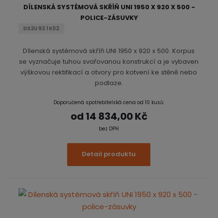
v
v
p
DÍLENSKÁ SYSTÉMOVÁ SKŘÍŇ UNI 1950 X 920 X 500 -
k
ý
ý
i
POLICE-ZÁSUVKY
t
p
p
s
ů
DS2U 92 1 K02
i
i
Dílenská systémová skříň UNI 1950 x 920 x 500. Korpus
s
s
se vyznačuje tuhou svařovanou konstrukcí a je vybaven
výškovou rektifikací a otvory pro kotvení ke stěně nebo
podlaze.
Doporučená spotřebitelská cena od 10 kusů:
od
14 834,00 Kč
bez DPH
Detail produktu