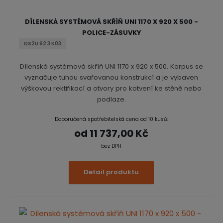
DÍLENSKÁ SYSTÉMOVÁ SKŘÍŇ UNI 1170 X 920 X 500 -
POLICE-ZÁSUVKY
DS2U 92 3 K03
Dílenská systémová skříň UNI 1170 x 920 x 500. Korpus se
vyznačuje tuhou svařovanou konstrukcí a je vybaven
výškovou rektifikací a otvory pro kotvení ke stěně nebo
podlaze.
Doporučená spotřebitelská cena od 10 kusů:
od
11 737,00 Kč
bez DPH
Detail produktu