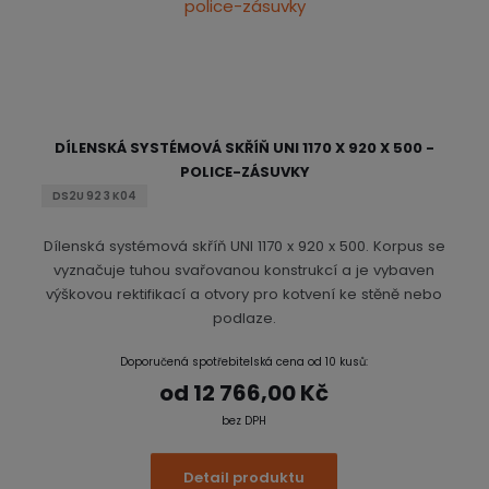
DÍLENSKÁ SYSTÉMOVÁ SKŘÍŇ UNI 1170 X 920 X 500 -
POLICE-ZÁSUVKY
DS2U 92 3 K04
Dílenská systémová skříň UNI 1170 x 920 x 500. Korpus se
vyznačuje tuhou svařovanou konstrukcí a je vybaven
výškovou rektifikací a otvory pro kotvení ke stěně nebo
podlaze.
Doporučená spotřebitelská cena od 10 kusů:
od
12 766,00 Kč
bez DPH
Detail produktu