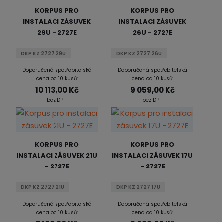
z
l
o
í
KORPUS PRO
KORPUS PRO
k
k
v
p
INSTALACI ZÁSUVEK
INSTALACI ZÁSUVEK
r
o
o
ý
29U - 2727E
26U - 2727E
o
v
v
v
d
ý
ý
ý
DKP KZ 2727 29U
DKP KZ 2727 26U
u
v
v
p
k
Doporučená spotřebitelská
Doporučená spotřebitelská
ý
ý
i
t
cena od 10 kusů:
cena od 10 kusů:
p
p
s
ů
10 113,00 Kč
9 059,00 Kč
i
i
bez DPH
bez DPH
s
s
KORPUS PRO
KORPUS PRO
INSTALACI ZÁSUVEK 21U
INSTALACI ZÁSUVEK 17U
- 2727E
- 2727E
DKP KZ 2727 21U
DKP KZ 2727 17U
Doporučená spotřebitelská
Doporučená spotřebitelská
cena od 10 kusů:
cena od 10 kusů: