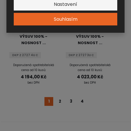
Nastavení
Souhlasím
ZÁSUVKA 4U - 2727E
ZÁSUVKA 3U - 2727E
VÝSUV 100% -
VÝSUV 100% -
NOSNOST ...
NOSNOST ...
DKP Z 2727 4U C
DKP Z 2727 3U C
Doporučená spotřebitelská
Doporučená spotřebitelská
cena od 10 kusů:
cena od 10 kusů:
4 194,00 Kč
4 023,00 Kč
bez DPH
bez DPH
1
2
3
4