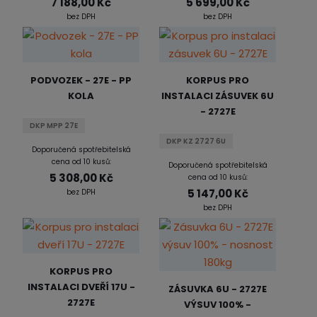
7 188,00 Kč
5 699,00 Kč
bez DPH
bez DPH
PODVOZEK - 27E - PP
KORPUS PRO
KOLA
INSTALACI ZÁSUVEK 6U
- 2727E
DKP MPP 27E
DKP KZ 2727 6U
Doporučená spotřebitelská
cena od 10 kusů:
Doporučená spotřebitelská
5 308,00 Kč
cena od 10 kusů:
5 147,00 Kč
bez DPH
bez DPH
KORPUS PRO
INSTALACI DVEŘÍ 17U -
ZÁSUVKA 6U - 2727E
2727E
VÝSUV 100% -