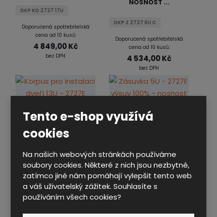
NOSNOST ...
DKP KD 2727 17U
DKP Z 2727 6U C
Doporučená spotřebitelská
cena od 10 kusů:
Doporučená spotřebitelská
4 849,00 Kč
cena od 10 kusů:
bez DPH
4 534,00 Kč
bez DPH
KORPUS PRO
Tento e-shop využívá
INSTALACI DVEŘÍ 13U -
ZÁSUVKA 5U - 2727E
cookies
2727E
VÝSUV 100% -
NOSNOST ...
Na našich webových stránkách používáme
DKP KD 2727 13U
soubory cookies. Některé z nich jsou nezbytné,
DKP Z 2727 5U C
Doporučená spotřebitelská
zatímco jiné nám pomáhají vylepšit tento web
cena od 10 kusů:
Doporučená spotřebitelská
a váš uživatelský zážitek. Souhlasíte s
4 465,00 Kč
cena od 10 kusů:
používáním všech cookies?
bez DPH
4 363,00 Kč
bez DPH