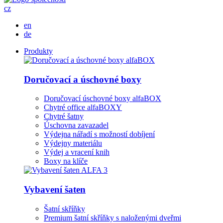
cz
en
de
Produkty
Doručovací a úschovné boxy
Doručovací úschovné boxy alfaBOX
Chytré office alfaBOXY
Chytré šatny
Úschovna zavazadel
Výdejna nářadí s možností dobíjení
Výdejny materiálu
Výdej a vracení knih
Boxy na klíče
Vybavení šaten
Šatní skříňky
Premium šatní skříňky s naloženými dveřmi