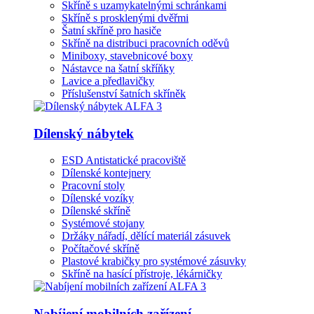
Skříně s uzamykatelnými schránkami
Skříně s prosklenými dvěřmi
Šatní skříně pro hasiče
Skříně na distribuci pracovních oděvů
Miniboxy, stavebnicové boxy
Nástavce na šatní skříňky
Lavice a předlavičky
Příslušenství šatních skříněk
Dílenský nábytek
ESD Antistatické pracoviště
Dílenské kontejnery
Pracovní stoly
Dílenské vozíky
Dílenské skříně
Systémové stojany
Držáky nářadí, dělící materiál zásuvek
Počítačové skříně
Plastové krabičky pro systémové zásuvky
Skříně na hasící přístroje, lékárničky
Nabíjení mobilních zařízení