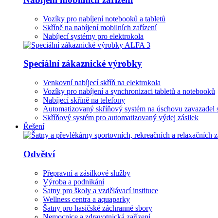
Vozíky pro nabíjení notebooků a tabletů
Skříně na nabíjení mobilních zařízení
Nabíjecí systémy pro elektrokola
Speciální zákaznické výrobky
Venkovní nabíjecí skříň na elektrokola
Vozíky pro nabíjení a synchronizaci tabletů a notebooků
Nabíjecí skříně na telefony
Automatizovaný skříňový systém na úschovu zavazadel 
Skříňový systém pro automatizovaný výdej zásilek
Řešení
Odvětví
Přepravní a zásilkové služby
Výroba a podnikání
Šatny pro školy a vzdělávací instituce
Wellness centra a aquaparky
Šatny pro hasičské záchranné sbory
Nemocnice a zdravotnická zařízení