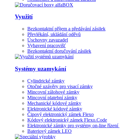
Využití
Bezkontaktní příjem a předávání zásilek
Převlékání, ukládání oděvů
Úschovny zavazadel
Vybavení pracovišť
Bezkontaktní doručování zásilek
Systémy uzamykání
Cylindrické zámky
Otočné uzávěry pro visací zámky
Mincovní zálohové zámky
Mincovní platební zámky
Mechanické kódové zámky
Elektronické kódové zámky
Čipový elektronický zámek Flexo
Kódový elektronický zámek Flexo.Code
Elektronické zámky pro systémy on-line řízení
Bateriový zámek LEO