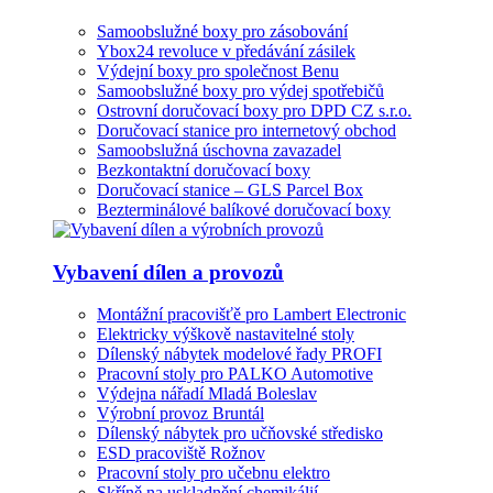
Samoobslužné boxy pro zásobování
Ybox24 revoluce v předávání zásilek
Výdejní boxy pro společnost Benu
Samoobslužné boxy pro výdej spotřebičů
Ostrovní doručovací boxy pro DPD CZ s.r.o.
Doručovací stanice pro internetový obchod
Samoobslužná úschovna zavazadel
Bezkontaktní doručovací boxy
Doručovací stanice – GLS Parcel Box
Bezterminálové balíkové doručovací boxy
Vybavení dílen a provozů
Montážní pracovišťě pro Lambert Electronic
Elektricky výškově nastavitelné stoly
Dílenský nábytek modelové řady PROFI
Pracovní stoly pro PALKO Automotive
Výdejna nářadí Mladá Boleslav
Výrobní provoz Bruntál
Dílenský nábytek pro učňovské středisko
ESD pracoviště Rožnov
Pracovní stoly pro učebnu elektro
Skříně na uskladnění chemikálií