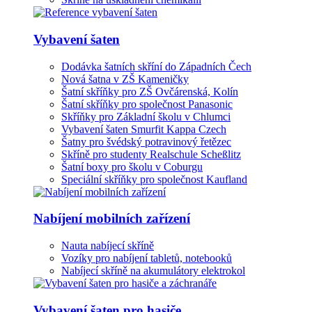
Vybavení šaten
Dodávka šatních skříní do Západních Čech
Nová šatna v ZŠ Kameničky
Šatní skříňky pro ZŠ Ovčárenská, Kolín
Šatní skříňky pro společnost Panasonic
Skříňky pro Základní školu v Chlumci
Vybavení šaten Smurfit Kappa Czech
Šatny pro švédský potravinový řetězec
Skříně pro studenty Realschule Scheßlitz
Šatní boxy pro školu v Coburgu
Speciální skříňky pro společnost Kaufland
Nabíjení mobilních zařízení
Nauta nabíjecí skříně
Vozíky pro nabíjení tabletů, notebooků
Nabíjecí skříně na akumulátory elektrokol
Vybavení šaten pro hasiče