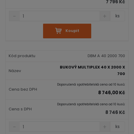
7 796 Kč
S
N
Z
ks
n
a
m
í
v
ě
ž
ý
Koupit
n
i
š
i
t
i
t
m
t
p
n
m
DBM A 40 2000 700
o
o
n
č
ž
o
BUKOVÝ MULTIPLEX 40 X 2000 X
s
ž
e
700
t
s
t
v
t
Doporučená spotřebitelská cena od 10 kusů:
í
v
8 746,00 Kč
í
Doporučená spotřebitelská cena od 10 kusů:
8 746 Kč
S
N
Z
ks
n
a
m