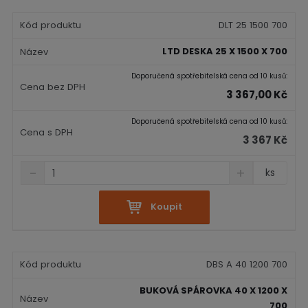
t
m
t
p
n
m
DLT 25 1500 700
o
o
n
č
ž
o
LTD DESKA 25 X 1500 X 700
s
ž
e
t
s
Doporučená spotřebitelská cena od 10 kusů:
t
v
t
3 367,00 Kč
í
v
í
Doporučená spotřebitelská cena od 10 kusů:
3 367 Kč
S
N
Z
ks
n
a
m
í
v
ě
ž
ý
Koupit
n
i
š
i
t
i
t
m
t
p
n
m
DBS A 40 1200 700
o
o
n
č
ž
o
BUKOVÁ SPÁROVKA 40 X 1200 X
s
ž
e
700