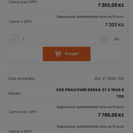
í
v
7 203,00 Kč
í
Doporučená spotřebitelská cena od 10 kusů:
7 203 Kč
S
N
Z
ks
n
a
m
í
v
ě
ž
ý
Koupit
n
i
š
i
t
i
t
m
t
p
n
m
DLE 27 1500 700
o
o
n
č
ž
o
ESD PRACOVNÍ DESKA 27 X 1500 X
s
ž
e
700
t
s
t
v
t
Doporučená spotřebitelská cena od 10 kusů:
í
v
7 796,00 Kč
í
Doporučená spotřebitelská cena od 10 kusů: