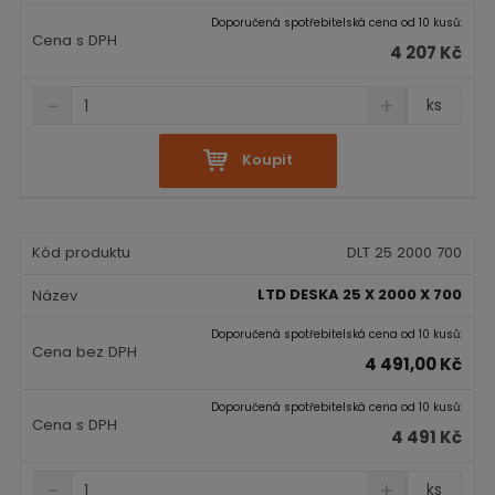
Doporučená spotřebitelská cena od 10 kusů:
4 207 Kč
S
N
Z
ks
n
a
m
í
v
ě
ž
ý
Koupit
n
i
š
i
t
i
t
m
t
p
n
m
DLT 25 2000 700
o
o
n
č
ž
o
LTD DESKA 25 X 2000 X 700
s
ž
e
t
s
Doporučená spotřebitelská cena od 10 kusů:
t
v
t
4 491,00 Kč
í
v
í
Doporučená spotřebitelská cena od 10 kusů:
4 491 Kč
S
N
Z
ks