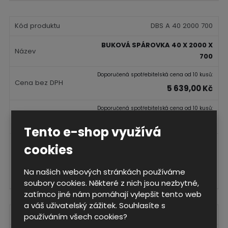
t
i
t
m
t
p
n
m
DBS A 40 2000 700
o
o
n
č
ž
o
BUKOVÁ SPÁROVKA 40 X 2000 X
s
ž
e
700
t
s
t
v
t
Doporučená spotřebitelská cena od 10 kusů:
í
v
5 639,00 Kč
í
Doporučená spotřebitelská cena od 10 kusů:
5 639 Kč
Tento e-shop využívá
S
N
Z
ks
cookies
n
a
m
í
v
ě
ž
ý
Na našich webových stránkách používáme
Koupit
n
i
š
soubory cookies. Některé z nich jsou nezbytné,
i
t
i
zatímco jiné nám pomáhají vylepšit tento web
t
m
t
a váš uživatelský zážitek. Souhlasíte s
p
n
m
DLE 27 1200 700
používáním všech cookies?
o
o
n