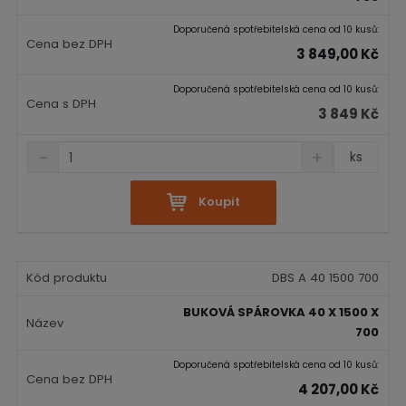
t
s
t
v
t
Doporučená spotřebitelská cena od 10 kusů:
í
v
3 849,00 Kč
í
Doporučená spotřebitelská cena od 10 kusů:
3 849 Kč
S
N
Z
ks
n
a
m
í
v
ě
ž
ý
Koupit
n
i
š
i
t
i
t
m
t
p
n
m
DBS A 40 1500 700
o
o
n
č
ž
o
BUKOVÁ SPÁROVKA 40 X 1500 X
s
ž
e
700
t
s
t
v
t
Doporučená spotřebitelská cena od 10 kusů:
í
v
4 207,00 Kč
í