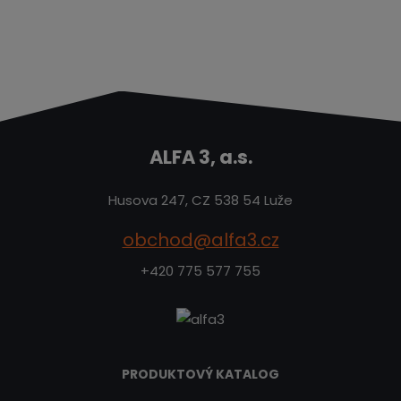
m
t
p
n
m
o
o
n
č
ž
o
s
ž
e
t
s
t
v
t
í
v
í
ALFA 3, a.s.
Husova 247, CZ 538 54 Luže
obchod@alfa3.cz
+420 775 577 755
PRODUKTOVÝ KATALOG