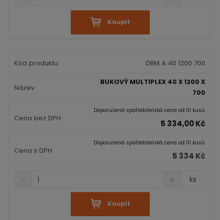
n
a
m
í
v
ě
ž
ý
Koupit
n
i
š
i
t
i
t
m
t
p
n
m
DBM A 40 1200 700
o
o
n
č
ž
o
BUKOVÝ MULTIPLEX 40 X 1200 X
s
ž
e
700
t
s
t
v
t
Doporučená spotřebitelská cena od 10 kusů:
í
v
5 334,00 Kč
í
Doporučená spotřebitelská cena od 10 kusů:
5 334 Kč
S
N
Z
ks
n
a
m
í
v
ě
ž
ý
Koupit
n
i
š
i