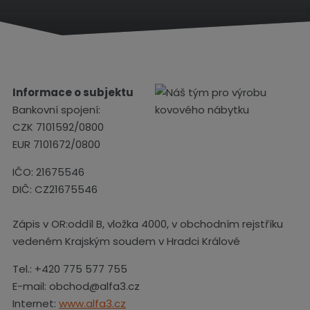
d
n
í
s
t
r
Informace o subjektu
a
n
Bankovní spojení:
a
CZK 7101592/0800
EUR 7101672/0800
IČO:
21675546
DIČ:
CZ21675546
Zápis v OR:oddíl B, vložka 4000, v obchodním rejstříku
vedeném Krajským soudem v Hradci Králové
Tel.:
+420 775 577 755
E-mail: obchod@alfa3.cz
Internet:
www.alfa3.cz