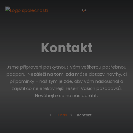
Cz
Kontakt
Jsme připraveni poskytnout Vám veškerou potřebnou
podporu. Nezáleží na tom, zda máte dotazy, návrhy, či
připomínky – náš tým je zde, aby Vám naslouchal a
zajistil co nejefektivnější řešení Vašich požadavků.
Neváhejte se na nás obrátit.
Kontakt
O nás
Ú
v
o