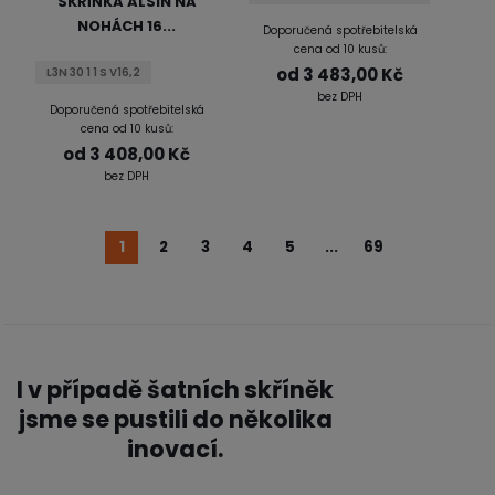
SKŘÍŇKA ALSIN NA
NOHÁCH 16...
Doporučená spotřebitelská
cena od 10 kusů:
od
3 483,00 Kč
L3N 30 1 1 S V16,2
bez DPH
Doporučená spotřebitelská
cena od 10 kusů:
od
3 408,00 Kč
bez DPH
1
2
3
4
5
...
69
I v případě šatních skříněk
jsme se pustili do několika
inovací.