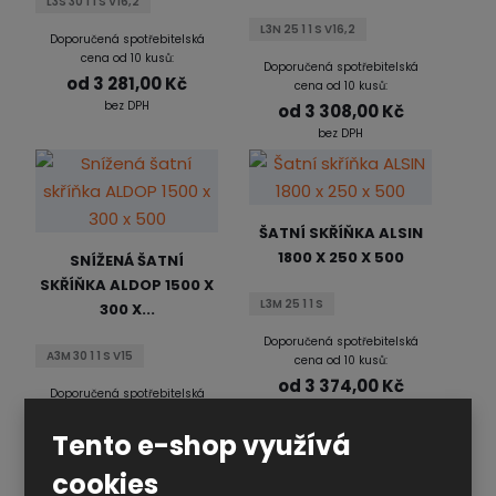
L3S 30 1 1 S V16,2
L3N 25 1 1 S V16,2
Doporučená spotřebitelská
cena od 10 kusů:
Doporučená spotřebitelská
od
3 281,00 Kč
cena od 10 kusů:
bez DPH
od
3 308,00 Kč
bez DPH
ŠATNÍ SKŘÍŇKA ALSIN
1800 X 250 X 500
SNÍŽENÁ ŠATNÍ
SKŘÍŇKA ALDOP 1500 X
L3M 25 1 1 S
300 X...
Doporučená spotřebitelská
A3M 30 1 1 S V15
cena od 10 kusů:
od
3 374,00 Kč
Doporučená spotřebitelská
bez DPH
cena od 10 kusů:
od
3 360,00 Kč
Tento e-shop využívá
bez DPH
cookies