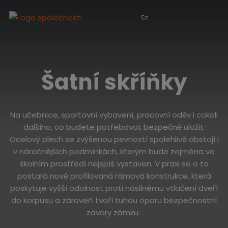
Cz
Šatní skříňky
Na učebnice, sportovní vybavení, pracovní oděv i cokoli
dalšího, co budete potřebovat bezpečně uložit.
Ocelový plech se zvýšenou pevností spolehlivě obstojí i
v náročnějších podmínkách, kterým bude zejména ve
školním prostředí nejspíš vystaven. V praxi se o to
postará nově profilovaná rámová konstrukce, která
poskytuje vyšší odolnost proti násilnému vtlačení dveří
do korpusu a zároveň tvoří tuhou oporu bezpečnostní
závory zámku.