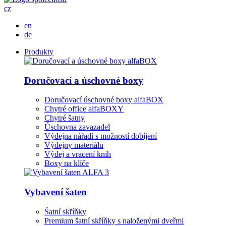
cz
en
de
Produkty
Doručovací a úschovné boxy
Doručovací úschovné boxy alfaBOX
Chytré office alfaBOXY
Chytré šatny
Úschovna zavazadel
Výdejna nářadí s možností dobíjení
Výdejny materiálu
Výdej a vracení knih
Boxy na klíče
Vybavení šaten
Šatní skříňky
Premium šatní skříňky s naloženými dveřmi