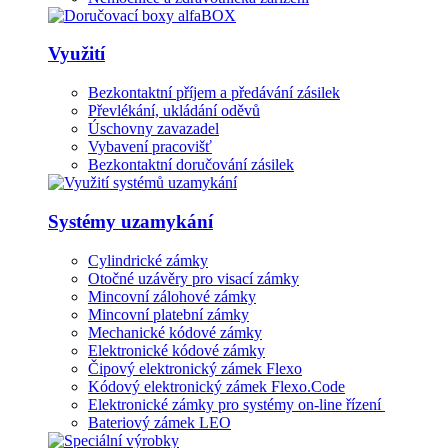
Využití
Bezkontaktní příjem a předávání zásilek
Převlékání, ukládání oděvů
Úschovny zavazadel
Vybavení pracovišť
Bezkontaktní doručování zásilek
Systémy uzamykání
Cylindrické zámky
Otočné uzávěry pro visací zámky
Mincovní zálohové zámky
Mincovní platební zámky
Mechanické kódové zámky
Elektronické kódové zámky
Čipový elektronický zámek Flexo
Kódový elektronický zámek Flexo.Code
Elektronické zámky pro systémy on-line řízení
Bateriový zámek LEO