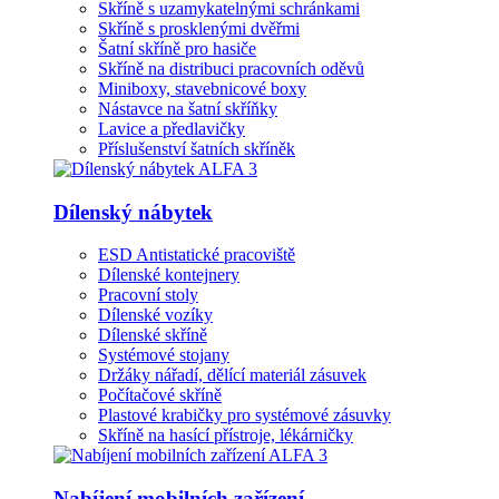
Skříně s uzamykatelnými schránkami
Skříně s prosklenými dvěřmi
Šatní skříně pro hasiče
Skříně na distribuci pracovních oděvů
Miniboxy, stavebnicové boxy
Nástavce na šatní skříňky
Lavice a předlavičky
Příslušenství šatních skříněk
Dílenský nábytek
ESD Antistatické pracoviště
Dílenské kontejnery
Pracovní stoly
Dílenské vozíky
Dílenské skříně
Systémové stojany
Držáky nářadí, dělící materiál zásuvek
Počítačové skříně
Plastové krabičky pro systémové zásuvky
Skříně na hasící přístroje, lékárničky
Nabíjení mobilních zařízení