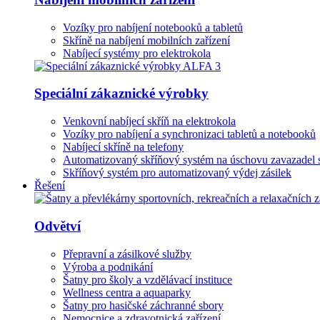
Vozíky pro nabíjení notebooků a tabletů
Skříně na nabíjení mobilních zařízení
Nabíjecí systémy pro elektrokola
Speciální zákaznické výrobky
Venkovní nabíjecí skříň na elektrokola
Vozíky pro nabíjení a synchronizaci tabletů a notebooků
Nabíjecí skříně na telefony
Automatizovaný skříňový systém na úschovu zavazadel 
Skříňový systém pro automatizovaný výdej zásilek
Řešení
Odvětví
Přepravní a zásilkové služby
Výroba a podnikání
Šatny pro školy a vzdělávací instituce
Wellness centra a aquaparky
Šatny pro hasičské záchranné sbory
Nemocnice a zdravotnická zařízení