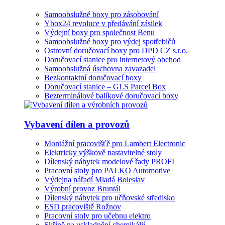
Samoobslužné boxy pro zásobování
Ybox24 revoluce v předávání zásilek
Výdejní boxy pro společnost Benu
Samoobslužné boxy pro výdej spotřebičů
Ostrovní doručovací boxy pro DPD CZ s.r.o.
Doručovací stanice pro internetový obchod
Samoobslužná úschovna zavazadel
Bezkontaktní doručovací boxy
Doručovací stanice – GLS Parcel Box
Bezterminálové balíkové doručovací boxy
Vybavení dílen a provozů
Montážní pracovišťě pro Lambert Electronic
Elektricky výškově nastavitelné stoly
Dílenský nábytek modelové řady PROFI
Pracovní stoly pro PALKO Automotive
Výdejna nářadí Mladá Boleslav
Výrobní provoz Bruntál
Dílenský nábytek pro učňovské středisko
ESD pracoviště Rožnov
Pracovní stoly pro učebnu elektro
Skříně na uskladnění chemikálií