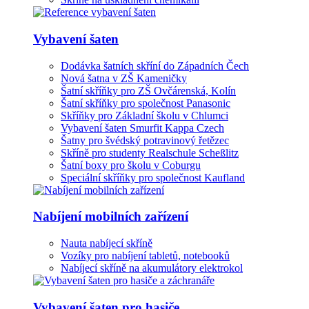
Vybavení šaten
Dodávka šatních skříní do Západních Čech
Nová šatna v ZŠ Kameničky
Šatní skříňky pro ZŠ Ovčárenská, Kolín
Šatní skříňky pro společnost Panasonic
Skříňky pro Základní školu v Chlumci
Vybavení šaten Smurfit Kappa Czech
Šatny pro švédský potravinový řetězec
Skříně pro studenty Realschule Scheßlitz
Šatní boxy pro školu v Coburgu
Speciální skříňky pro společnost Kaufland
Nabíjení mobilních zařízení
Nauta nabíjecí skříně
Vozíky pro nabíjení tabletů, notebooků
Nabíjecí skříně na akumulátory elektrokol
Vybavení šaten pro hasiče