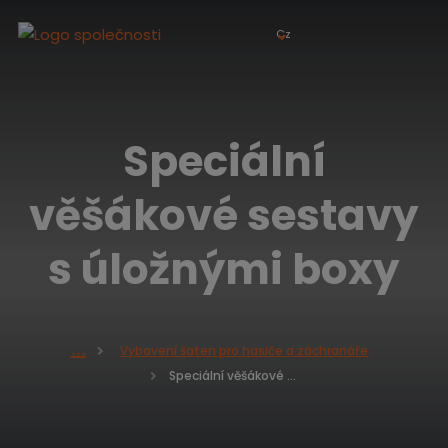
Cz
Speciální
věšákové sestavy
s úložnými boxy
Vybavení šaten pro hasiče a záchranáře
Ú
Speciální věšákové sestavy s úložnými boxy
v
o
d
n