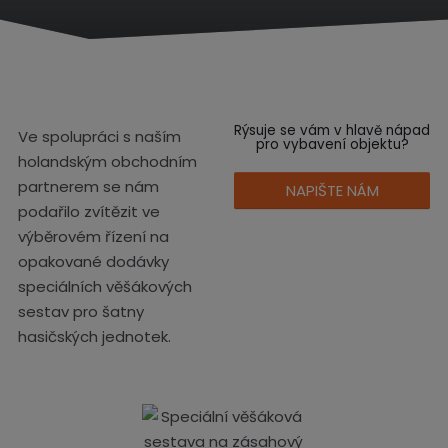
í
s
t
r
a
n
Rýsuje se vám v hlavě nápad
Ve spolupráci s naším
a
pro vybavení objektu?
holandským obchodním
partnerem se nám
NAPIŠTE NÁM
podařilo zvítězit ve
výběrovém řízení na
opakované dodávky
speciálních věšákových
sestav pro šatny
hasičských jednotek.