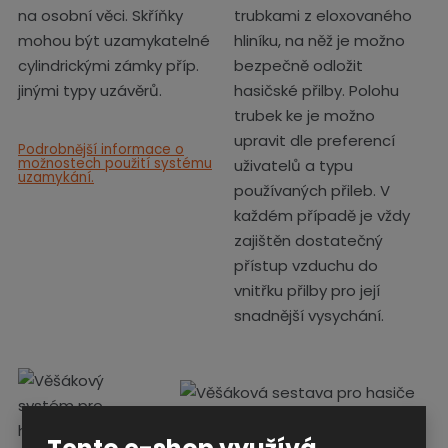
na osobní věci. Skříňky
trubkami z eloxovaného
mohou být uzamykatelné
hliníku, na něž je možno
cylindrickými zámky příp.
bezpečně odložit
jinými typy uzávěrů.
hasičské přilby. Polohu
trubek ke je možno
upravit dle preferencí
Podrobnější informace o
možnostech použití systému
uživatelů a typu
uzamykání.
používaných přileb. V
každém případě je vždy
zajištěn dostatečný
přístup vzduchu do
vnitřku přilby pro její
snadnější vysychání.