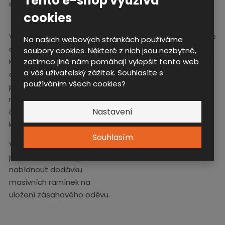
Tento e-shop využívá
cookies
Věšáková sestava je
Ve spodní části sestavy je
Na našich webových stránkách používáme
dostatečné dimenzovaná.
umístěná sedací plocha
soubory cookies. Některé z nich jsou nezbytné,
zatímco jiné nám pomáhají vylepšit tento web
Každý uživatel má k
osazená masivní bukovou
a váš uživatelský zážitek. Souhlasíte s
dispozici lištu se třemi
latí. Ta může být kromě
používáním všech cookies?
pozicemi na vložení
sezení využívána jako
ramínka na šaty a v zadní
opora pro rychlejší
Nastavení
části lištu se třemi
obouvání vysokých
kovovými háčky.
zásahových bot.
Souhlasím
V případě zájmu jsme jako
příslušenství schopni
nabídnout dodávku
masivních ramínek na
uložení zásahového oděvu.