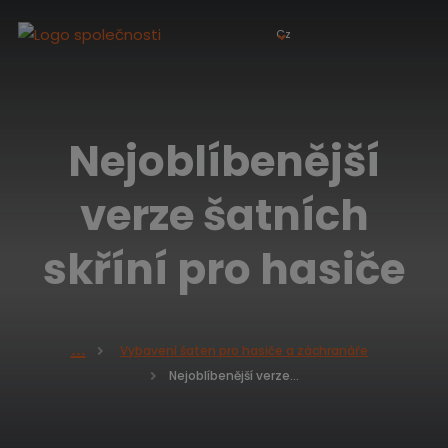
Cz
Nejoblíbenější
verze šatních
skříní pro hasiče
Vybavení šaten pro hasiče a záchranáře
Ú
Nejoblíbenější verze šatních skříní pro hasiče
v
o
d
n