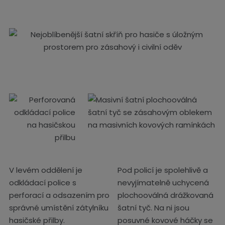
V levém oddělení je
Pod policí je spolehlivě a
odkládací police s
nevyjímatelně uchycená
perforací a odsazením pro
plochooválná drážkovaná
správné umístění zátylníku
šatní tyč. Na ni jsou
hasičské přilby.
posuvné kovové háčky se