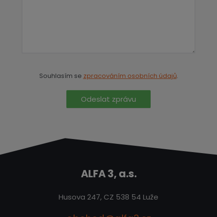
Souhlasím se
zpracováním osobních údajů
.
Odeslat zprávu
ALFA 3, a.s.
Husova 247, CZ 538 54 Luže