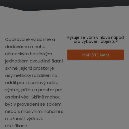
í
s
t
r
a
n
Rýsuje se vám v hlavě nápad
Opakovaně vyrábíme a
a
pro vybavení objektu?
dodáváme mnoha
německým hasičským
NAPIŠTE NÁM
jednotkám dvoudílné šatní
skříně, jejichž prostor je
asymetricky rozdělen na
oddíl pro zásahový oděv,
výstroj, přilbu a prostor pro
osobní věci. Skříně mohou
být v provedení se soklem,
nebo s masivními nohami s
možností výškové
rektifikace.