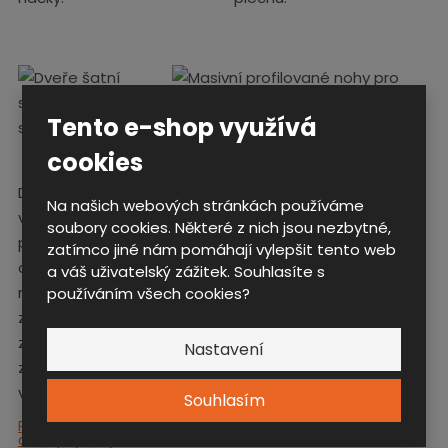
Tento e-shop využívá
cookies
Dveře pravého oddílu jsou
Šatní skříně pro hasiče
Na našich webových stránkách používáme
vybavené výztužným
mohou být umístěné na
soubory cookies. Některé z nich jsou nezbytné,
profilem umístěným přes
nohách z masivních
zatímco jiné nám pomáhají vylepšit tento web
celou jejich výšku. Prostor
ocelových profilů a jsou
a váš uživatelský zážitek. Souhlasíte s
montáže zámku je extra
vybavené plastovými
používáním všech cookies?
zesílený a závora zámku je
kluzáky s možností
zkonstruována tak, aby
výškové rektifikace.
Nastavení
zvýšila odolnost proti
vypáčení dveří.
Souhlasím
Podrobnější informace o
dostupných systémech