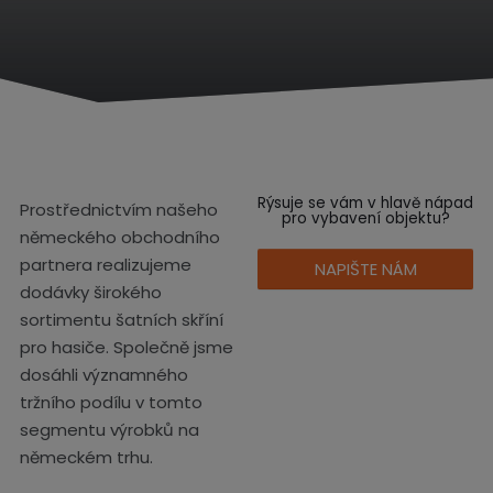
o
d
n
í
s
t
r
a
n
Rýsuje se vám v hlavě nápad
Prostřednictvím našeho
a
pro vybavení objektu?
německého obchodního
partnera realizujeme
NAPIŠTE NÁM
dodávky širokého
sortimentu šatních skříní
pro hasiče. Společně jsme
dosáhli významného
tržního podílu v tomto
segmentu výrobků na
německém trhu.