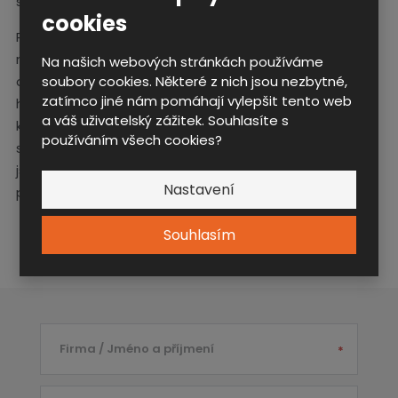
schnutí.
korozi.
cookies
Pod policí je uchycena
masivní šatní tyč z
Na našich webových stránkách používáme
soubory cookies. Některé z nich jsou nezbytné,
oválného drážkovaného
zatímco jiné nám pomáhají vylepšit tento web
hliníkového profilu s
a váš uživatelský zážitek. Souhlasíte s
kovovými háčky. Po
používáním všech cookies?
stranách každého oddílu
jsou háky na opasky a
Nastavení
plastové háčky na svítilnu.
Souhlasím
Firma / Jméno a příjmení
*