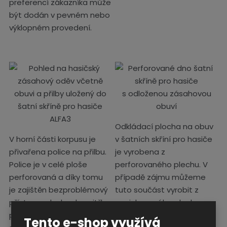
preferencí zákazníka může
být dodán v pevném nebo
výklopném provedení.
Odkládací plocha na obuv
V horní části korpusu je
v šatních skříní pro hasiče
přivařena police na přilbu.
je vyrobena z
Police je v celé ploše
perforovaného plechu. V
perforovaná a díky tomu
případě zájmu můžeme
je zajištěn bezproblémový
tuto součást vyrobit z
přístup vzduchu do vnitřku
pozinkovaného plechu pro
přilby pro její snazší
zvýšení odolnosti proti
Tento e-shop využívá