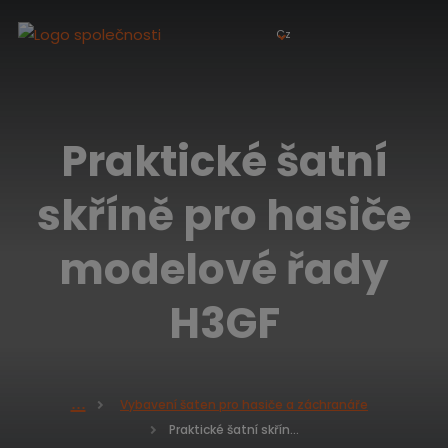
Cz
Praktické šatní
skříně pro hasiče
modelové řady
H3GF
Vybavení šaten pro hasiče a záchranáře
Ú
Praktické šatní skříně pro hasiče modelové řady H3GF
v