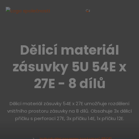
Cz
Dělicí materiál
zásuvky 5U 54E x
27E - 8 dílů
Dělicí materiál zásuvky 54E x 27E umožňuje rozdělení
vnitřního prostoru zásuvky na 8 dílů. Obsahuje 3x dělicí
příčku s perforací 27E, 3x příčku 14E, 1x příčku 12E.
Individuální program kontejnerů PROFI