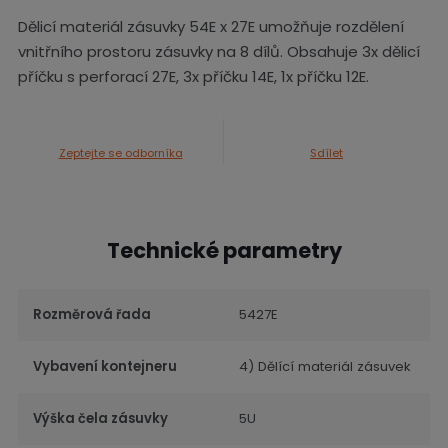
Dělicí materiál zásuvky 54E x 27E umožňuje rozdělení
vnitřního prostoru zásuvky na 8 dílů. Obsahuje 3x dělicí
příčku s perforací 27E, 3x příčku 14E, 1x příčku 12E.
Zeptejte se odborníka
Sdílet
Technické parametry
Rozměrová řada
5427E
Vybavení kontejneru
4) Dělící materiál zásuvek
Výška čela zásuvky
5U