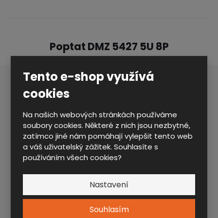
Poptat DMZ 5427 5U 8P
Tento e-shop využívá
cookies
Firma / Jméno a příjmení
*
Na našich webových stránkách používáme
soubory cookies. Některé z nich jsou nezbytné,
E-mail
*
zatímco jiné nám pomáhají vylepšit tento web
a váš uživatelský zážitek. Souhlasíte s
používáním všech cookies?
Telefon
*
Nastavení
Text dotazu
*
Souhlasím