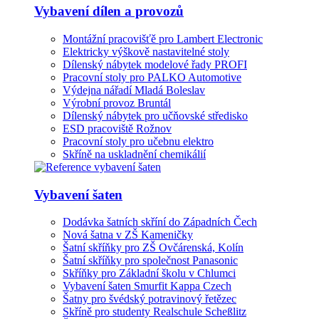
Vybavení dílen a provozů
Montážní pracovišťě pro Lambert Electronic
Elektricky výškově nastavitelné stoly
Dílenský nábytek modelové řady PROFI
Pracovní stoly pro PALKO Automotive
Výdejna nářadí Mladá Boleslav
Výrobní provoz Bruntál
Dílenský nábytek pro učňovské středisko
ESD pracoviště Rožnov
Pracovní stoly pro učebnu elektro
Skříně na uskladnění chemikálií
Vybavení šaten
Dodávka šatních skříní do Západních Čech
Nová šatna v ZŠ Kameničky
Šatní skříňky pro ZŠ Ovčárenská, Kolín
Šatní skříňky pro společnost Panasonic
Skříňky pro Základní školu v Chlumci
Vybavení šaten Smurfit Kappa Czech
Šatny pro švédský potravinový řetězec
Skříně pro studenty Realschule Scheßlitz