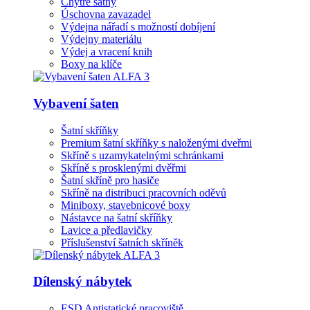
Chytré šatny
Úschovna zavazadel
Výdejna nářadí s možností dobíjení
Výdejny materiálu
Výdej a vracení knih
Boxy na klíče
Vybavení šaten
Šatní skříňky
Premium šatní skříňky s naloženými dveřmi
Skříně s uzamykatelnými schránkami
Skříně s prosklenými dvěřmi
Šatní skříně pro hasiče
Skříně na distribuci pracovních oděvů
Miniboxy, stavebnicové boxy
Nástavce na šatní skříňky
Lavice a předlavičky
Příslušenství šatních skříněk
Dílenský nábytek
ESD Antistatické pracoviště