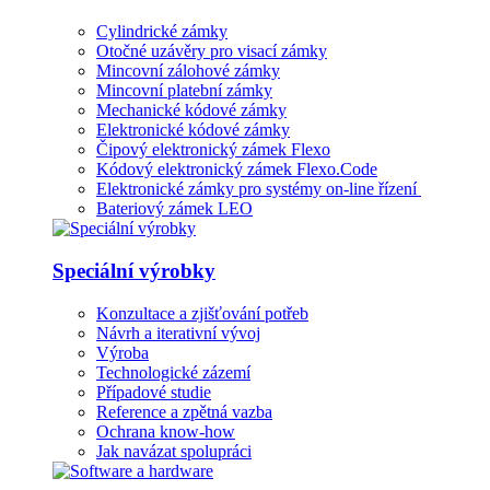
Cylindrické zámky
Otočné uzávěry pro visací zámky
Mincovní zálohové zámky
Mincovní platební zámky
Mechanické kódové zámky
Elektronické kódové zámky
Čipový elektronický zámek Flexo
Kódový elektronický zámek Flexo.Code
Elektronické zámky pro systémy on-line řízení
Bateriový zámek LEO
Speciální výrobky
Konzultace a zjišťování potřeb
Návrh a iterativní vývoj
Výroba
Technologické zázemí
Případové studie
Reference a zpětná vazba
Ochrana know-how
Jak navázat spolupráci