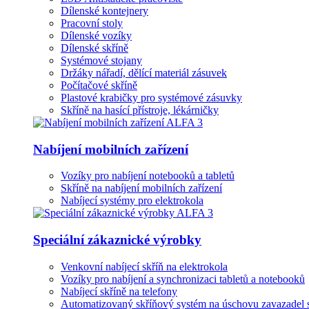
Dílenské kontejnery
Pracovní stoly
Dílenské vozíky
Dílenské skříně
Systémové stojany
Držáky nářadí, dělící materiál zásuvek
Počítačové skříně
Plastové krabičky pro systémové zásuvky
Skříně na hasící přístroje, lékárničky
Nabíjení mobilních zařízení
Vozíky pro nabíjení notebooků a tabletů
Skříně na nabíjení mobilních zařízení
Nabíjecí systémy pro elektrokola
Speciální zákaznické výrobky
Venkovní nabíjecí skříň na elektrokola
Vozíky pro nabíjení a synchronizaci tabletů a notebooků
Nabíjecí skříně na telefony
Automatizovaný skříňový systém na úschovu zavazadel 