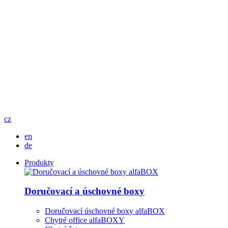
cz
en
de
Produkty
Doručovací a úschovné boxy
Doručovací úschovné boxy alfaBOX
Chytré office alfaBOXY