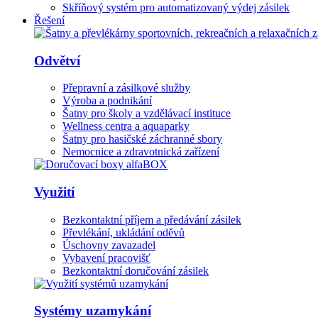
Skříňový systém pro automatizovaný výdej zásilek
Řešení
Odvětví
Přepravní a zásilkové služby
Výroba a podnikání
Šatny pro školy a vzdělávací instituce
Wellness centra a aquaparky
Šatny pro hasičské záchranné sbory
Nemocnice a zdravotnická zařízení
Využití
Bezkontaktní příjem a předávání zásilek
Převlékání, ukládání oděvů
Úschovny zavazadel
Vybavení pracovišť
Bezkontaktní doručování zásilek
Systémy uzamykání