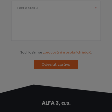
Text dotazu
*
Souhlasím se
zpracováním osobních údajů
.
Odeslat zprávu
ALFA 3, a.s.