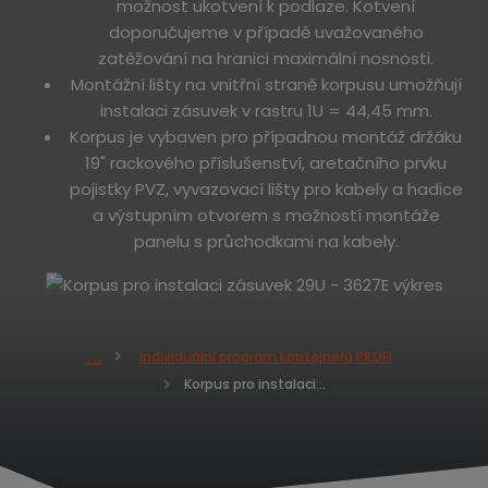
možnost ukotvení k podlaze. Kotvení
doporučujeme v případě uvažovaného
zatěžování na hranici maximální nosnosti.
Montážní lišty na vnitřní straně korpusu umožňují
instalaci zásuvek v rastru 1U = 44,45 mm.
Korpus je vybaven pro případnou montáž držáku
19" rackového příslušenství, aretačního prvku
pojistky PVZ, vyvazovací lišty pro kabely a hadice
a výstupním otvorem s možností montáže
panelu s průchodkami na kabely.
Individuální program kontejnerů PROFI
Ú
Korpus pro instalaci zásuvek 29U - 3627E
v
o
d
n
í