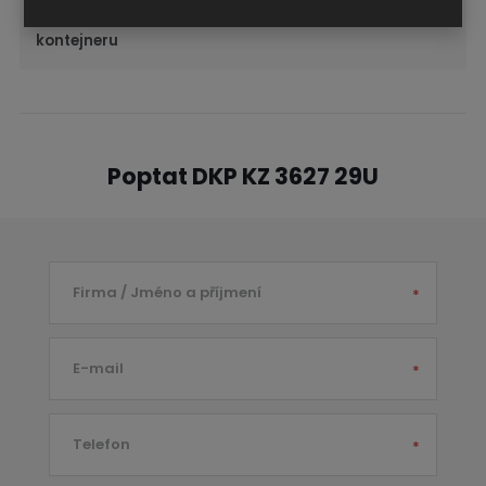
Výška korpusu
g) 29U (1373 mm)
kontejneru
Poptat DKP KZ 3627 29U
Firma / Jméno a příjmení
*
E-mail
*
Telefon
*