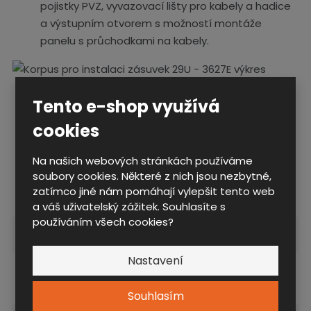
pojistky PVZ, vyvazovací lišty pro kabely a hadice
a výstupním otvorem s možností montáže
panelu s průchodkami na kabely.
Tento e-shop využívá
Zeptejte se odborníka
Sdílet
cookies
Na našich webových stránkách používáme
soubory cookies. Některé z nich jsou nezbytné,
Technické parametry
zatímco jiné nám pomáhají vylepšit tento web
a váš uživatelský zážitek. Souhlasíte s
používáním všech cookies?
Rozměrová řada
3627E
Nastavení
Vybavení kontejneru
2) Korpus pro instalaci
zásuvek
Souhlasím