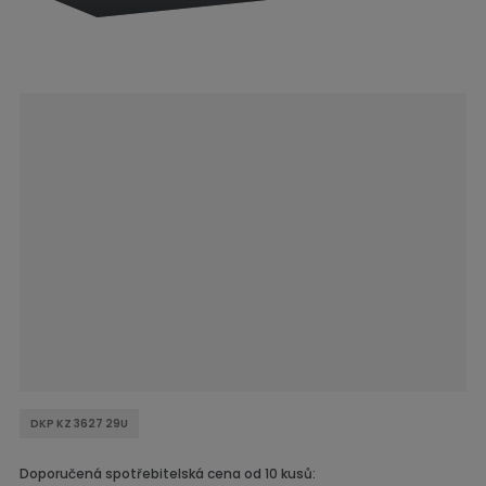
s
t
r
a
n
a
DKP KZ 3627 29U
Doporučená spotřebitelská cena od 10 kusů: