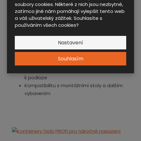
soubory cookies. Některé z nich jsou nezbytné,
na vysokou nosnost, odolnost a bezpečnost.
UNI
zatímco jiné nám pomáhají vylepšit tento web
a váš uživatelský zážitek. Souhlasíte s
PROFI
používáním všech cookies?
Nabízejí:
Možnost individuální konfigurace
Nastavení
Vyšší nosnost zásuvek a polic
Centrální zamykání s ochranou proti
Souhlasím
převrácení
Možnost instalace podvozku nebo ukotvení
k podlaze
Kompatibilitu s montážními stoly a dalším
vybavením