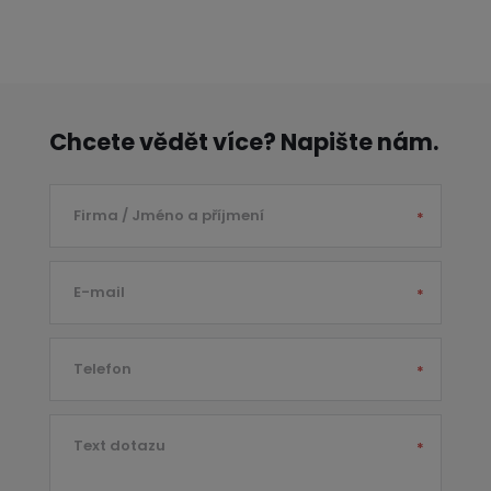
Chcete vědět více? Napište nám.
Firma / Jméno a příjmení
*
E-mail
*
Telefon
*
Text dotazu
*