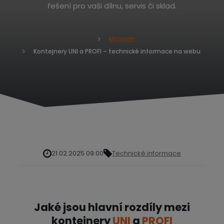
řešení pro vaši dílnu, servis či sklad.
Magazín
Ú
Kontejnery UNI a PROFI – technické informace na webu
v
o
d
n
í
s
t
r
a
n
21.02.2025 09:00
Technické informace
a
Jaké jsou hlavní rozdíly mezi
kontejnery
UNI
a
PROFI