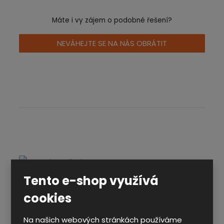
Máte i vy zájem o podobné řešení?
NEVÁHEJTE SE NA NÁS OBRÁTIT
PROFI
– Maximální odolnost a
Tento e-shop využívá
variabilita
cookies
Kontejnery řady PROFI
jsou koncipovány pro
Na našich webových stránkách používáme
náročné průmyslové provozy, kde je kladen důraz