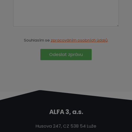
Souhlasím se
zpracováním osobních údajů
.
Odeslat zprávu
ALFA 3, a.s.
Husova 247, CZ 538 54 Luže