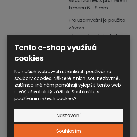
visací zámek s průměrem
třmenu 6 - 8 mm.
Pro uzamykání je použita
závora
s bezpečnostním hákem,
který zvyšuje odolnost proti
Tento e-shop využívá
vypáčení dveří.
cookies
Příplatková výbava:
Na našich webových stránkách používáme
○
Mincovní zálohový zámek
soubory cookies. Některé z nich jsou nezbytné,
○
Kódový mechanický
zatímco jiné nám pomáhají vylepšit tento web
zámek
a váš uživatelský zážitek. Souhlasíte s
○
Kódový elektronický
používáním všech cookies?
zámek
○
Online elektronické
Nastavení
systémy
○
Čipový elektronický
Souhlasím
zámek