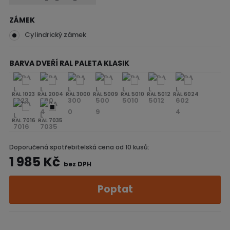
ZÁMEK
Cylindrický zámek
BARVA DVEŘÍ RAL PALETA KLASIK
RAL 1023
RAL 2004
RAL 3000
RAL 5009
RAL 5010
RAL 5012
RAL 6024
RAL 7016
RAL 7035
Doporučená spotřebitelská cena od 10 kusů:
1 985 Kč
bez DPH
Poptat