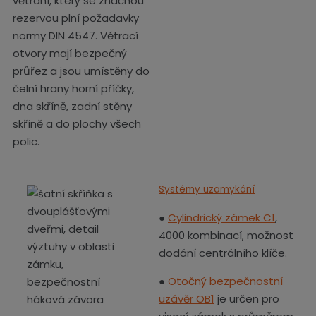
větrání, který se značnou
rezervou plní požadavky
normy DIN 4547. Větrací
otvory mají bezpečný
průřez a jsou umístěny do
čelní hrany horní příčky,
dna skříně, zadní stěny
skříně a do plochy všech
polic.
Systémy uzamykání
●
Cylindrický zámek C1
,
4000 kombinací, možnost
dodání centrálního klíče.
●
Otočný bezpečnostní
uzávěr OB1
je určen pro