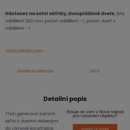
Nástavec na šatní skříňky, dvouplášťové dveře
, šíře
oddělení 300 mm, počet oddělení - 1, počet dveří v
oddělení - 1.
Zobraz detailní popis
Zeptejte se odborníka
Sdílet
Detailní popis
Rýsuje se vám v hlavě nápad
Třetí generace šatních
pro vybavení objektu?
skříní s dveřmi vloženými
do rámové konstrukce
NAPIŠTE NÁM