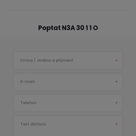
Poptat N3A 30 1 1 O
Firma / Jméno a příjmení
*
E-mail
*
Telefon
*
Text dotazu
*