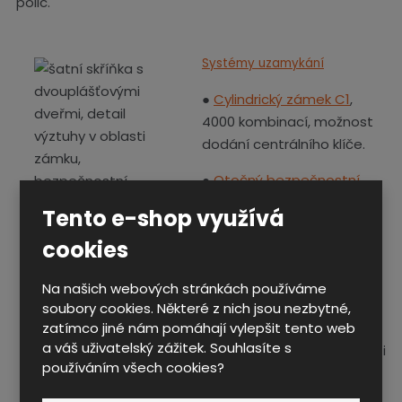
polic.
Systémy uzamykání
●
Cylindrický zámek C1
,
4000 kombinací, možnost
dodání centrálního klíče.
●
Otočný bezpečnostní
uzávěr OB1
je určen pro
Tento e-shop využívá
visací zámek s průměrem
cookies
třmenu 6 - 8 mm.
Pro uzamykání je použita
Na našich webových stránkách používáme
závora
soubory cookies. Některé z nich jsou nezbytné,
zatímco jiné nám pomáhají vylepšit tento web
s bezpečnostním hákem,
a váš uživatelský zážitek. Souhlasíte s
který zvyšuje odolnost proti
používáním všech cookies?
vypáčení dveří.