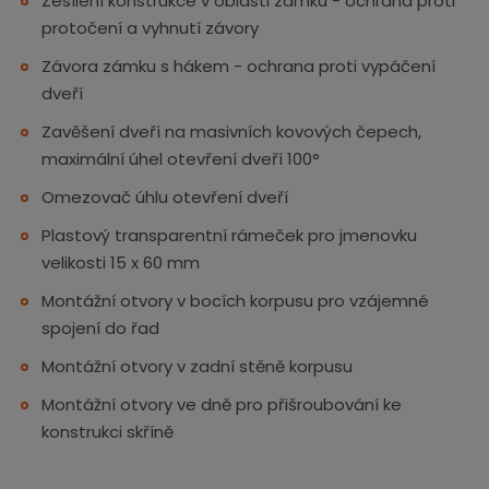
Zesílení konstrukce v oblasti zámku - ochrana proti
protočení a vyhnutí závory
Závora zámku s hákem - ochrana proti vypáčení
dveří
Zavěšení dveří na masivních kovových čepech,
maximální úhel otevření dveří 100°
Omezovač úhlu otevření dveří
Plastový transparentní rámeček pro jmenovku
velikosti 15 x 60 mm
Montážní otvory v bocích korpusu pro vzájemné
spojení do řad
Montážní otvory v zadní stěně korpusu
Montážní otvory ve dně pro přišroubování ke
konstrukci skříně