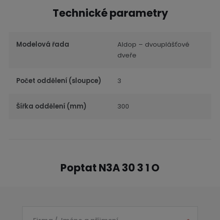
Technické parametry
Modelová řada
Aldop – dvouplášťové
dveře
Počet oddělení (sloupce)
3
Šířka oddělení (mm)
300
Poptat N3A 30 3 1 O