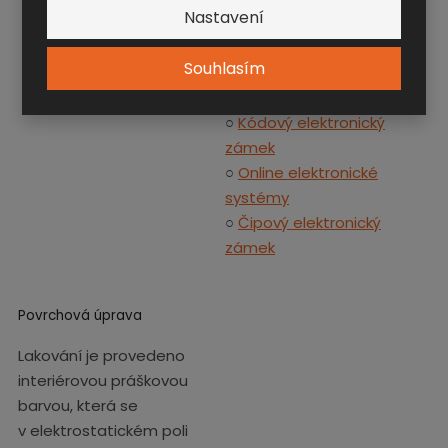
Příplatková výbava:
Nastavení
○
Mincovní zálohový zámek
Souhlasím
○
Kódový mechanický
zámek
○
Kódový elektronický
zámek
○
Online elektronické
systémy
○
Čipový elektronický
zámek
Povrchová úprava
Lakování je provedeno
interiérovou práškovou
barvou, která se
v elektrostatickém poli