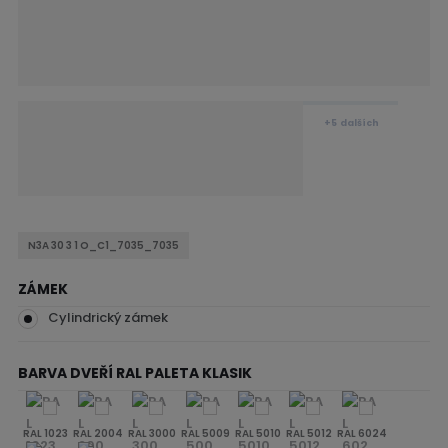
+5
dalších
N3A 30 3 1 O_C1_7035_7035
ZÁMEK
Cylindrický zámek
BARVA DVEŘÍ RAL PALETA KLASIK
RAL 1023
RAL 2004
RAL 3000
RAL 5009
RAL 5010
RAL 5012
RAL 6024