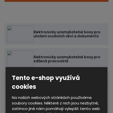
Elektronicky uzamykatelné boxy pro
uložení osobních věcí a dokumentů
Elektronicky uzamykatelné boxy pro
sdílená pracoviště
Tento e-shop využívá
Průmyslová skříň pro počítač a
cookies
tiskárnu
Na našich webových stránkách používáme
soubory cookies. Některé z nich jsou nezbytné,
Informační panely pro park děčínského
zatímco jiné nám pomáhají vylepšit tento web
zámku