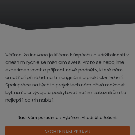
Ú
v
o
d
n
í
s
t
r
Věříme, že inovace je klíčem k úspěchu a udržitelnosti v
a
n
dnešním rychle se měnícím světě. Proto se nebojíme
a
experimentovat a přijímat nové podněty, které nám
umožňují přinášet na trh originální a praktické řešení.
Spolupráce na těchto projektech nám dává možnost
být na špici vývoje a poskytovat našim zákazníkům to
nejlepší, co trh nabízí.
Rádi Vám poradíme s výběrem vhodného řešení.
NECHTE NÁM ZPRÁVU