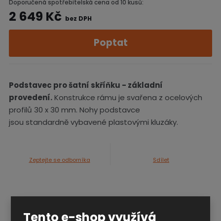
Doporučená spotřebitelská cena od 10 kusů:
2 649 Kč
bez DPH
Poptat
Podstavec pro šatní skříňku - základní
provedení.
Konstrukce rámu je svařena z ocelových
profilů 30 x 30 mm. Nohy podstavce
jsou standardně vybavené plastovými kluzáky.
Zeptejte se odborníka
Sdílet
Technické parametry
Tento e-shop využívá