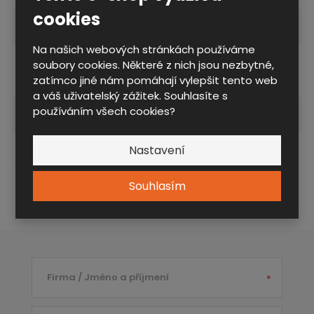
cookies
Konstrukce
Podstavec
Na našich webových stránkách používáme
varianty provedení
Základní provedení
soubory cookies. Některé z nich jsou nezbytné,
konstrukce
zatímco jiné nám pomáhají vylepšit tento web
a váš uživatelský zážitek. Souhlasíte s
používáním všech cookies?
šířka ( mm )
1200
Nastavení
Souhlasím
Poptat POD 120 S
Firma / Jméno a příjmení
*