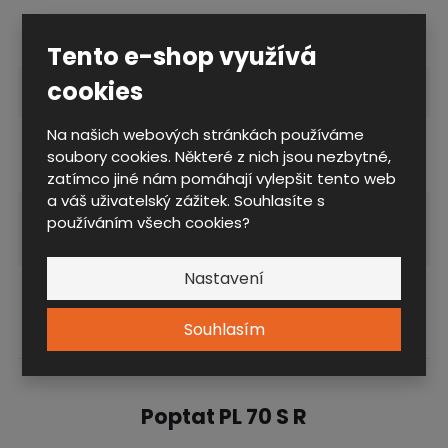
Technické parametry
Tento e-shop využívá
cookies
Konstrukce
Předlavička
Na našich webových stránkách používáme
varianty provedení
Provedení se sklopným
soubory cookies. Některé z nich jsou nezbytné,
konstrukce
roštem na obuv
zatímco jiné nám pomáhají vylepšit tento web
a váš uživatelský zážitek. Souhlasíte s
Varianty provedení
Lamino
používáním všech cookies?
sedací plochy
Nastavení
šířka ( mm )
700
Souhlasím
Poptat PL 70 S R