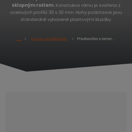
sklopným roštem
.
Konstrukce rámu je svařena z
ocelových profilů 30 x 30 mm. Nohy podstavce jsou
standardně vybavené plastovými kluzáky.
Předlavička s lamino deskou - se sklopným roštem 375 x 700 x 800
Lavice a předlavičky
Ú
v
o
d
n
í
s
t
r
a
n
a