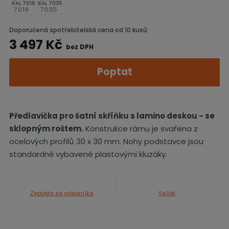
RAL 7016
RAL 7035
Doporučená spotřebitelská cena od 10 kusů:
3 497 Kč
bez DPH
Poptat
Předlavička pro šatní skříňku s lamino deskou -
se
sklopným roštem
.
Konstrukce rámu je svařena z
ocelových profilů 30 x 30 mm. Nohy podstavce jsou
standardně vybavené plastovými kluzáky.
Zeptejte se odborníka
Sdílet