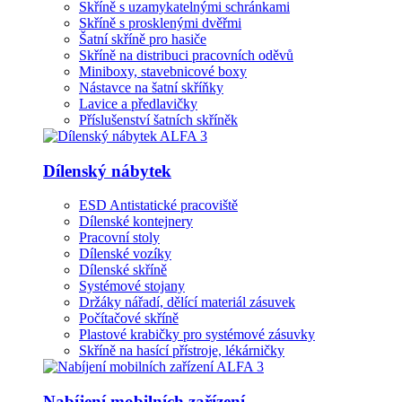
Skříně s uzamykatelnými schránkami
Skříně s prosklenými dvěřmi
Šatní skříně pro hasiče
Skříně na distribuci pracovních oděvů
Miniboxy, stavebnicové boxy
Nástavce na šatní skříňky
Lavice a předlavičky
Příslušenství šatních skříněk
Dílenský nábytek
ESD Antistatické pracoviště
Dílenské kontejnery
Pracovní stoly
Dílenské vozíky
Dílenské skříně
Systémové stojany
Držáky nářadí, dělící materiál zásuvek
Počítačové skříně
Plastové krabičky pro systémové zásuvky
Skříně na hasící přístroje, lékárničky
Nabíjení mobilních zařízení