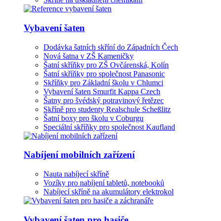
Vybavení šaten
Dodávka šatních skříní do Západních Čech
Nová šatna v ZŠ Kameničky
Šatní skříňky pro ZŠ Ovčárenská, Kolín
Šatní skříňky pro společnost Panasonic
Skříňky pro Základní školu v Chlumci
Vybavení šaten Smurfit Kappa Czech
Šatny pro švédský potravinový řetězec
Skříně pro studenty Realschule Scheßlitz
Šatní boxy pro školu v Coburgu
Speciální skříňky pro společnost Kaufland
Nabíjení mobilních zařízení
Nauta nabíjecí skříně
Vozíky pro nabíjení tabletů, notebooků
Nabíjecí skříně na akumulátory elektrokol
Vybavení šaten pro hasiče