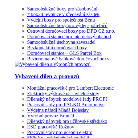
Samoobslužné boxy pro zásobování
Ybox24 revoluce v předávání zásilek
Výdejní boxy pro společnost Benu
Samoobslužné boxy pro výdej spotřebičů
Ostrovní doručovací boxy pro DPD CZ s.r.o.
Doručovací stanice pro internetový obchod
Samoobslužná úschovna zavazadel
Bezkontaktní doručovací boxy
Doručovací stanice – GLS Parcel Box
Bezterminálové balíkové doručovací boxy
Vybavení dílen a provozů
Montážní pracovišťě pro Lambert Electronic
Elektricky výškově nastavitelné stoly
Dílenský nábytek modelové řady PROFI
Pracovní stoly pro PALKO Automotive
Výdejna nářadí Mladá Boleslav
Výrobní provoz Bruntál
Dílenský nábytek pro učňovské středisko
ESD pracoviště Rožnov
Pracovní stoly pro učebnu elektro
Skříně na uskladnění chemikálií