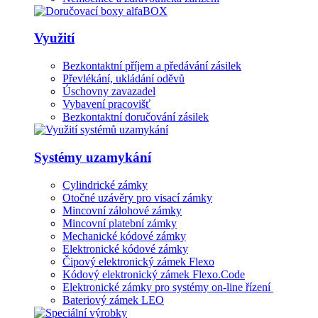
Využití
Bezkontaktní příjem a předávání zásilek
Převlékání, ukládání oděvů
Úschovny zavazadel
Vybavení pracovišť
Bezkontaktní doručování zásilek
Systémy uzamykání
Cylindrické zámky
Otočné uzávěry pro visací zámky
Mincovní zálohové zámky
Mincovní platební zámky
Mechanické kódové zámky
Elektronické kódové zámky
Čipový elektronický zámek Flexo
Kódový elektronický zámek Flexo.Code
Elektronické zámky pro systémy on-line řízení
Bateriový zámek LEO