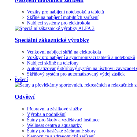
Vozíky pro nabíjení notebooků a tabletů
Skříně na nabíjení mobilních zařízení
Nabíjecí systémy pro elektrokola
Speciální zákaznické výrobky
Venkovní nabíjecí skříň na elektrokola
Vozíky pro nabíjení a synchronizaci tabletů a notebooků
Nabíjecí skříně na telefony
Automatizovaný skříňový systém na úschovu zavazadel 
Skříňový systém pro automatizovaný výdej zásilek
Řešení
Odvětví
Přepravní a zásilkové služby
Výroba a podnikání
Šatny pro školy a vzdělávací instituce
Wellness centra a aquaparky
Šatny pro hasičské záchranné sbory
Nemocnice a zdravotnická zařízení