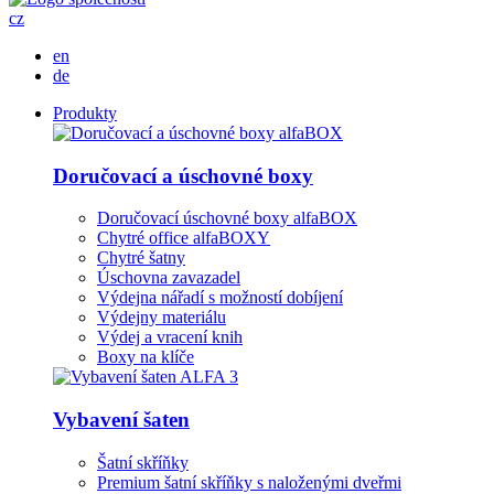
cz
en
de
Produkty
Doručovací a úschovné boxy
Doručovací úschovné boxy alfaBOX
Chytré office alfaBOXY
Chytré šatny
Úschovna zavazadel
Výdejna nářadí s možností dobíjení
Výdejny materiálu
Výdej a vracení knih
Boxy na klíče
Vybavení šaten
Šatní skříňky
Premium šatní skříňky s naloženými dveřmi