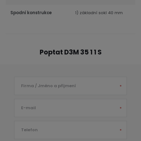
Spodní konstrukce
1) základní sokl 40 mm
Poptat D3M 35 1 1 S
Firma / Jméno a příjmení
*
E-mail
*
Telefon
*