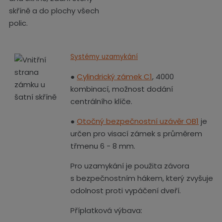
skříně a do plochy všech
polic.
Systémy uzamykání
●
Cylindrický zámek C1
, 4000
kombinací, možnost dodání
centrálního klíče.
●
Otočný bezpečnostní uzávěr OB1
je
určen pro visací zámek s průměrem
třmenu 6 - 8 mm.
Pro uzamykání je použita závora
s bezpečnostním hákem, který zvyšuje
odolnost proti vypáčení dveří.
Příplatková výbava: