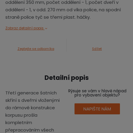
oddělení 350 mm, počet oddělení - 1, počet dveří v
oddělení - 1, v odd. 270 mm od víka police, na spodní
straně police tyč se třemi plast. háčky.
Zobraz detailní popis
Zeptejte se odborníka
Sdílet
Detailní popis
Rýsuje se vám v hlavě nápad
Třetí generace šatních
pro vybavení objektu?
skříní s dveřmi vloženými
do rámové konstrukce
NAPIŠTE NÁM
korpusu prošla
kompletním
přepracováním všech