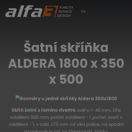
Cz
Šatní skříňka
ALDERA 1800 x 350
x 500
Skříň šatní s lamino dveřmi
, sokl v = 40 mm, šíře
oddělení 350 mm, počet oddělení - 1, počet dveří v
oddělení - 1, v odd. 270 mm od víka police, na spodní
straně police tyč se třemi plast. háčky.