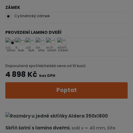
ZÁMEK
Cylindrický zámek
PROVEDENÍ LAMINO DVEŘÍ
bříza
buk
dub
olše
ořech
třešeň
Doporučená spotřebitelská cena od 10 kusů:
4 898 Kč
bez DPH
Poptat
Skříň šatní s lamino dveřmi
, sokl v = 40 mm, šíře