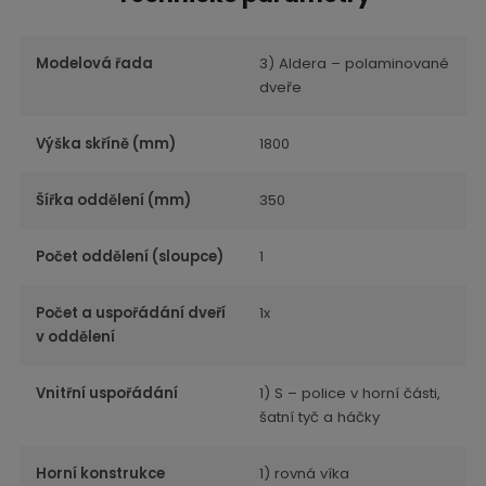
Modelová řada
3) Aldera – polaminované
dveře
Výška skříně (mm)
1800
Šířka oddělení (mm)
350
Počet oddělení (sloupce)
1
Počet a uspořádání dveří
1x
v oddělení
Vnitřní uspořádání
1) S – police v horní části,
šatní tyč a háčky
Horní konstrukce
1) rovná víka