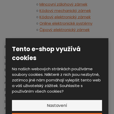
○
Mincovní zálohový zámek
○
Kódový mechanický zámek
○
Kódový elektronický zámek
○
Online elektronické systémy
○
Čipový elektronický zámek
Povrchová úprava
Tento e-shop využívá
cookies
Lakování je provedeno
interiérovou práškovou
Na našich webových stránkách používáme
barvou, která se
soubory cookies. Některé z nich jsou nezbytné,
v elektrostatickém poli
zatímco jiné nám pomáhají vylepšit tento web
nanese na povrch výrobku
a váš uživatelský zážitek. Souhlasíte s
předupravený železitým
používáním všech cookies?
fosfátem. Výsledná vrstva
laku je zdravotně
Nastavení
nezávadná, pružná a