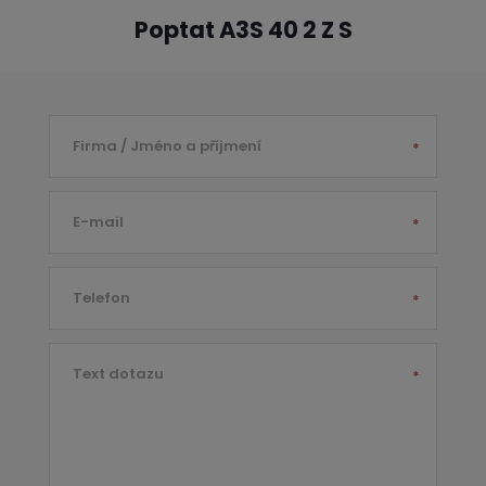
Poptat A3S 40 2 Z S
Firma / Jméno a příjmení
*
E-mail
*
Telefon
*
Text dotazu
*