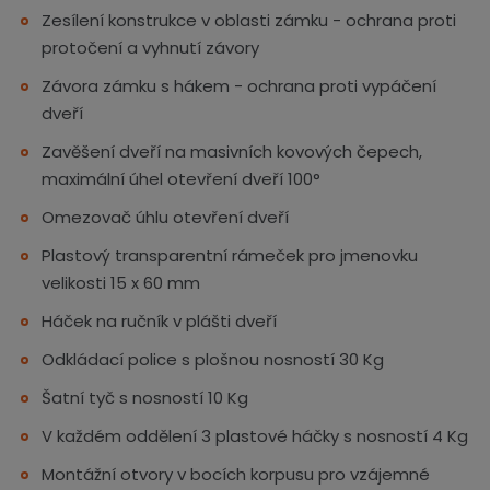
Zesílení konstrukce v oblasti zámku - ochrana proti
protočení a vyhnutí závory
Závora zámku s hákem - ochrana proti vypáčení
dveří
Zavěšení dveří na masivních kovových čepech,
maximální úhel otevření dveří 100°
Omezovač úhlu otevření dveří
Plastový transparentní rámeček pro jmenovku
velikosti 15 x 60 mm
Háček na ručník v plášti dveří
Odkládací police s plošnou nosností 30 Kg
Šatní tyč s nosností 10 Kg
V každém oddělení 3 plastové háčky s nosností 4 Kg
Montážní otvory v bocích korpusu pro vzájemné