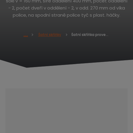
sokl v = 160 mm, šíře oddělení 400 mm, počet oddělení
- 2, počet dveří v oddělení - 2, v odd. 270 mm od víka
police, na spodní straně police tyč s plast. háčky.
Šatní skříňka provedení dveří Z ALDOP 1920 x 800 x 500
Šatní skříňky
Ú
v
o
d
n
í
s
t
r
a
n
a