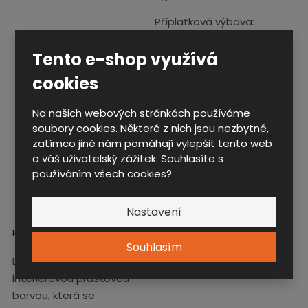
Příplatková výbava:
○
Mincovní zálohový zámek
Tento e-shop využívá
○
Kódový mechanický
cookies
zámek
○
Kódový elektronický
Na našich webových stránkách používáme
zámek
soubory cookies. Některé z nich jsou nezbytné,
○
Online elektronické
zatímco jiné nám pomáhají vylepšit tento web
systémy
a váš uživatelský zážitek. Souhlasíte s
○
Čipový elektronický
používáním všech cookies?
zámek
Nastavení
Povrchová úprava
Souhlasím
Lakování je provedeno
interiérovou práškovou
barvou, která se