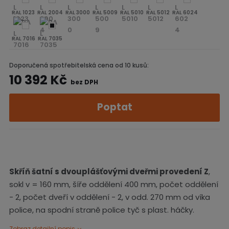
RAL 1023
RAL 2004
RAL 3000
RAL 5009
RAL 5010
RAL 5012
RAL 6024
RAL 7016
RAL 7035
Doporučená spotřebitelská cena od 10 kusů:
10 392 Kč
bez DPH
Poptat
Skříň šatní s
dvou
plášťovými
dveřmi provedení Z
,
sokl v = 160 mm, šíře oddělení 400 mm, počet oddělení
- 2, počet dveří v oddělení - 2, v odd. 270 mm od víka
police, na spodní straně police tyč s plast. háčky.
Zobraz detailní popis