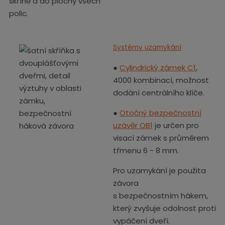
skříně a do plochy všech
polic.
Systémy uzamykání
●
Cylindrický zámek C1
,
4000 kombinací, možnost
dodání centrálního klíče.
●
Otočný bezpečnostní
uzávěr OB1
je určen pro
visací zámek s průměrem
třmenu 6 - 8 mm.
Pro uzamykání je použita
závora
s bezpečnostním hákem,
který zvyšuje odolnost proti
vypáčení dveří.