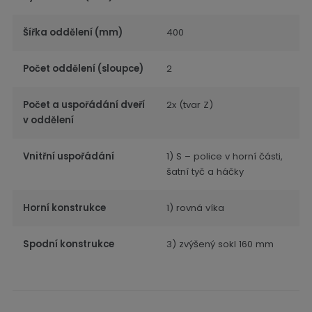
Šířka oddělení (mm)
400
Počet oddělení (sloupce)
2
Počet a uspořádání dveří
2x (tvar Z)
v oddělení
Vnitřní uspořádání
1) S – police v horní části,
šatní tyč a háčky
Horní konstrukce
1) rovná víka
Spodní konstrukce
3) zvýšený sokl 160 mm