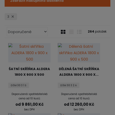
Zobrazit nákupního asistenta
n
a
3
Ř
O
T
Ř
264
položek
a
b
a
á
z
r
b
d
e
á
u
k
n
z
l
o
í
k
k
v
p
ŠATNÍ SKŘÍŇKA ALDERA
DĚLENÁ ŠATNÍ SKŘÍŇKA
r
o
o
ý
1800 X 900 X 500
ALDERA 1800 X 900 X...
o
v
v
v
d
ý
ý
ý
D3M 30 3 1 S
D3M 30 3 2 A
u
v
v
p
k
Doporučená spotřebitelská
Doporučená spotřebitelská
ý
ý
i
t
cena od 10 kusů:
cena od 10 kusů:
p
p
s
ů
od
9 861,00 Kč
od
12 260,00 Kč
i
i
bez DPH
bez DPH
s
s