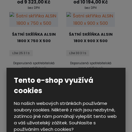
od
9 323,00 Kč
od
10 194,00 Kč
bez DPH
bez DPH
ŠATNÍ SKŘÍŇKA ALSIN
ŠATNÍ SKŘÍŇKA ALSIN
1800 X 750 X 500
1800 X 900 X 500
L3M 25 3 1 S
L3M 30 3 1 S
Doporučená spotřebitelská
Doporučená spotřebitelská
cena od 10 kusů:
cena od 10 kusů:
od
7 576,00 Kč
od
7 825,00 Kč
Tento e-shop využívá
bez DPH
bez DPH
cookies
Na našich webových stránkách používáme
ŠATNÍ SKŘÍŇKA ALSIN
ŠATNÍ SKŘÍŇKA ALSIN
soubory cookies. Některé z nich jsou nezbytné,
1800 X 1050 X 500
1800 X 1200 X 500
zatímco jiné nám pomáhají vylepšit tento web
a váš uživatelský zážitek. Souhlasíte s
L3M 35 3 1 S
L3M 40 3 1 S
používáním všech cookies?