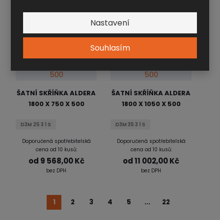
Doporučená spotřebitelská
Doporučená spotřebitelská
cena od 10 kusů:
cena od 10 kusů:
Nastavení
od
8 768,00 Kč
od
9 613,00 Kč
bez DPH
bez DPH
Souhlasím
ŠATNÍ SKŘÍŇKA ALDERA
ŠATNÍ SKŘÍŇKA ALDERA
1800 X 750 X 500
1800 X 1050 X 500
D3M 25 3 1 S
D3M 35 3 1 S
Doporučená spotřebitelská
Doporučená spotřebitelská
cena od 10 kusů:
cena od 10 kusů:
od
9 568,00 Kč
od
11 002,00 Kč
bez DPH
bez DPH
1
2
3
4
5
...
22