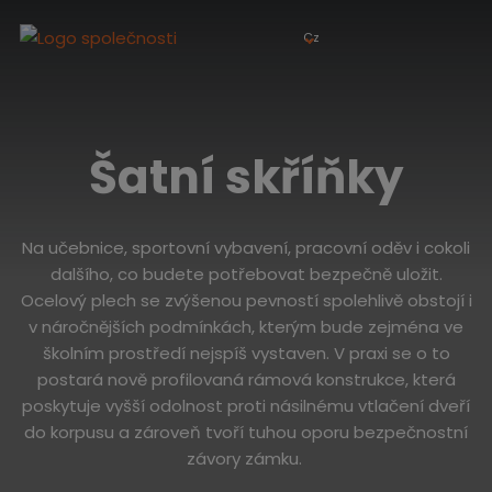
Cz
Šatní skříňky
Na učebnice, sportovní vybavení, pracovní oděv i cokoli
dalšího, co budete potřebovat bezpečně uložit.
Ocelový plech se zvýšenou pevností spolehlivě obstojí i
v náročnějších podmínkách, kterým bude zejména ve
školním prostředí nejspíš vystaven. V praxi se o to
postará nově profilovaná rámová konstrukce, která
poskytuje vyšší odolnost proti násilnému vtlačení dveří
do korpusu a zároveň tvoří tuhou oporu bezpečnostní
závory zámku.