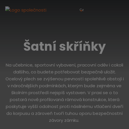
Cz
Šatní skříňky
Na učebnice, sportovní vybavení, pracovní oděv i cokoli
dalšího, co budete potřebovat bezpečně uložit.
Ocelový plech se zvýšenou pevností spolehlivě obstojí i
v náročnějších podmínkách, kterým bude zejména ve
školním prostředí nejspíš vystaven. V praxi se o to
postará nově profilovaná rámová konstrukce, která
poskytuje vyšší odolnost proti násilnému vtlačení dveří
do korpusu a zároveň tvoří tuhou oporu bezpečnostní
závory zámku.