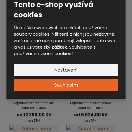
Tento e-shop využívá
Doporučená spotřebitelská
Doporučená spotřebitelská
cookies
cena od 10 kusů:
cena od 10 kusů:
od
5 679,00 Kč
od
8 685,00 Kč
bez DPH
bez DPH
Na našich webových stránkách používáme
soubory cookies. Některé z nich jsou nezbytné,
zatímco jiné nám pomáhají vylepšit tento web
a váš uživatelský zážitek. Souhlasíte s
používáním všech cookies?
SNÍŽENÁ ŠATNÍ
SNÍŽENÁ ŠATNÍ
Nastavení
SKŘÍŇKA ALDOP NA
SKŘÍŇKA ALSIN NA
PŘEDLAVIČ...
PŘEDLAVIČ...
Souhlasím
A3M 40 3 1 S V15 PL
L3M 25 2 1 S V15 PL
Doporučená spotřebitelská
Doporučená spotřebitelská
cena od 10 kusů:
cena od 10 kusů:
od
12 266,00 Kč
od
6 624,00 Kč
bez DPH
bez DPH