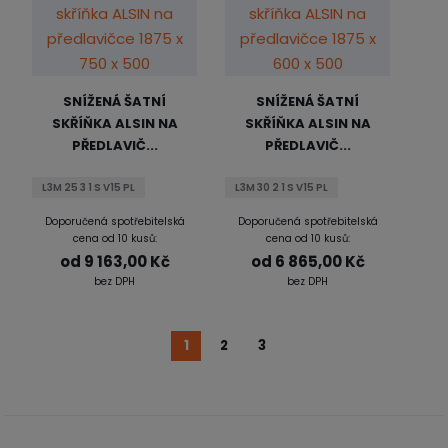
SNÍŽENÁ ŠATNÍ
SNÍŽENÁ ŠATNÍ
SKŘÍŇKA ALSIN NA
SKŘÍŇKA ALSIN NA
PŘEDLAVIČ...
PŘEDLAVIČ...
L3M 25 3 1 S V15 PL
L3M 30 2 1 S V15 PL
Doporučená spotřebitelská
Doporučená spotřebitelská
cena od 10 kusů:
cena od 10 kusů:
od
9 163,00 Kč
od
6 865,00 Kč
bez DPH
bez DPH
1
2
3