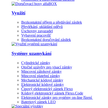
Využití
Bezkontaktní příjem a předávání zásilek
Převlékání, ukládání oděvů
Úschovny zavazadel
Vybavení pracovišť
Bezkontaktní doručování zásilek
Systémy uzamykání
Cylindrické zámky
Otočné uzávěry pro visací zámky
Mincovní zálohové zámky
Mincovní platební zámky
Mechanické kódové zámky
Elektronické kódové zámky
Čipový elektronický zámek Flexo
Kódový elektronický zámek Flexo.Code
Elektronické zámky pro systémy on-line řízení
Bateriový zámek LEO