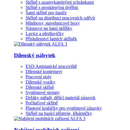
Skříně s uzamykatelnými schránkami
Skříně s prosklenými dvěřmi
Šatní skříně pro hasiče
Skříně na distribuci pracovních oděvů
Miniboxy, stavebnicové boxy
Nástavce na šatní skříňky
Lavice a předlavičky
Příslušenství šatních skříněk
Dílenský nábytek
ESD Antistatické pracoviště
Dílenské kontejnery
Pracovní stoly
Dílenské vozíky
Dílenské skříně
Systémové stojany
Držáky nářadí, dělící materiál zásuvek
Počítačové skříně
Plastové krabičky pro systémové zásuvky
Skříně na hasící přístroje, lékárničky
Nabíjení mobilních zařízení