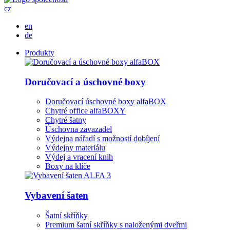
cz
en
de
Produkty
Doručovací a úschovné boxy
Doručovací úschovné boxy alfaBOX
Chytré office alfaBOXY
Chytré šatny
Úschovna zavazadel
Výdejna nářadí s možností dobíjení
Výdejny materiálu
Výdej a vracení knih
Boxy na klíče
Vybavení šaten
Šatní skříňky
Premium šatní skříňky s naloženými dveřmi