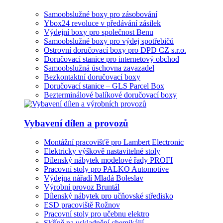
Samoobslužné boxy pro zásobování
Ybox24 revoluce v předávání zásilek
Výdejní boxy pro společnost Benu
Samoobslužné boxy pro výdej spotřebičů
Ostrovní doručovací boxy pro DPD CZ s.r.o.
Doručovací stanice pro internetový obchod
Samoobslužná úschovna zavazadel
Bezkontaktní doručovací boxy
Doručovací stanice – GLS Parcel Box
Bezterminálové balíkové doručovací boxy
Vybavení dílen a provozů
Montážní pracovišťě pro Lambert Electronic
Elektricky výškově nastavitelné stoly
Dílenský nábytek modelové řady PROFI
Pracovní stoly pro PALKO Automotive
Výdejna nářadí Mladá Boleslav
Výrobní provoz Bruntál
Dílenský nábytek pro učňovské středisko
ESD pracoviště Rožnov
Pracovní stoly pro učebnu elektro
Skříně na uskladnění chemikálií