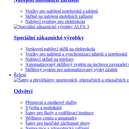
Vozíky pro nabíjení notebooků a tabletů
Skříně na nabíjení mobilních zařízení
Nabíjecí systémy pro elektrokola
Speciální zákaznické výrobky
Venkovní nabíjecí skříň na elektrokola
Vozíky pro nabíjení a synchronizaci tabletů a notebooků
Nabíjecí skříně na telefony
Automatizovaný skříňový systém na úschovu zavazadel 
Skříňový systém pro automatizovaný výdej zásilek
Řešení
Odvětví
Přepravní a zásilkové služby
Výroba a podnikání
Šatny pro školy a vzdělávací instituce
Wellness centra a aquaparky
Šatny pro hasičské záchranné sbory
Nemocnice a zdravotnická zařízení