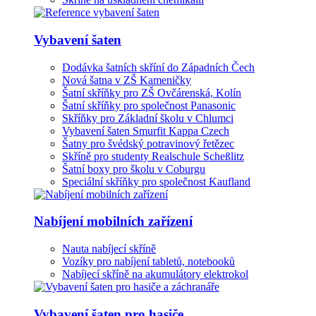
Vybavení šaten
Dodávka šatních skříní do Západních Čech
Nová šatna v ZŠ Kameničky
Šatní skříňky pro ZŠ Ovčárenská, Kolín
Šatní skříňky pro společnost Panasonic
Skříňky pro Základní školu v Chlumci
Vybavení šaten Smurfit Kappa Czech
Šatny pro švédský potravinový řetězec
Skříně pro studenty Realschule Scheßlitz
Šatní boxy pro školu v Coburgu
Speciální skříňky pro společnost Kaufland
Nabíjení mobilních zařízení
Nauta nabíjecí skříně
Vozíky pro nabíjení tabletů, notebooků
Nabíjecí skříně na akumulátory elektrokol
Vybavení šaten pro hasiče