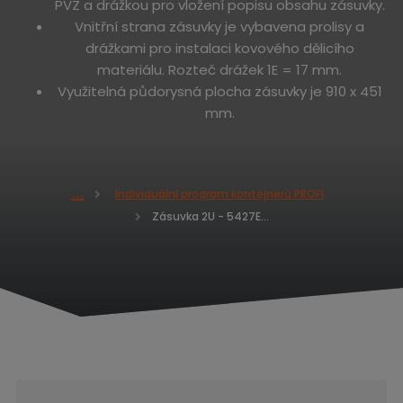
PVZ a drážkou pro vložení popisu obsahu zásuvky.
Vnitřní strana zásuvky je vybavena prolisy a
drážkami pro instalaci kovového dělicího
materiálu. Rozteč drážek 1E = 17 mm.
Využitelná půdorysná plocha zásuvky je 910 x 451
mm.
Individuální program kontejnerů PROFI
Ú
Zásuvka 2U - 5427E výsuv 80% - nosnost 90kg
v
o
d
n
í
s
t
r
a
n