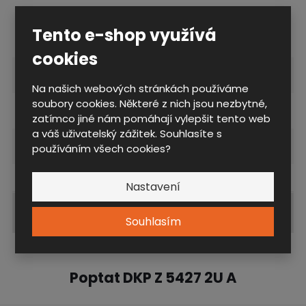
Technické parametry
Tento e-shop využívá
cookies
Rozměrová řada
5427E
Na našich webových stránkách používáme
soubory cookies. Některé z nich jsou nezbytné,
Vybavení kontejneru
3) Zásuvky
zatímco jiné nám pomáhají vylepšit tento web
a váš uživatelský zážitek. Souhlasíte s
Výška čela zásuvky
2U
používáním všech cookies?
Nastavení
Zobrazit související produkty
Souhlasím
Poptat DKP Z 5427 2U A