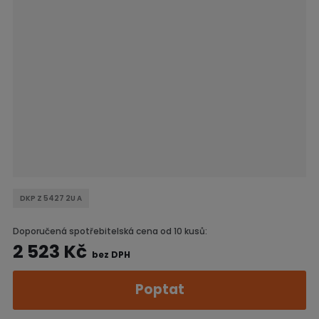
a
DKP Z 5427 2U A
Doporučená spotřebitelská cena od 10 kusů:
2 523 Kč
bez DPH
Poptat