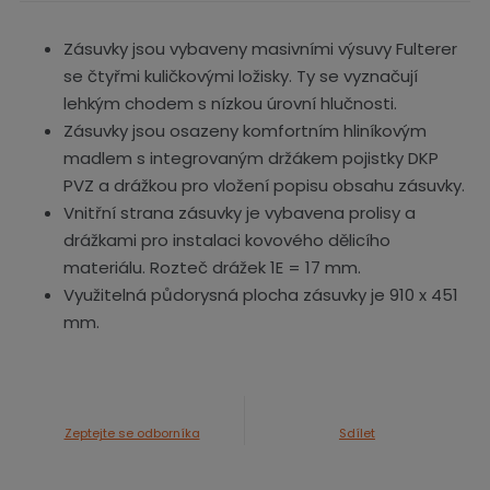
Zásuvky jsou vybaveny masivními výsuvy Fulterer
se čtyřmi kuličkovými ložisky. Ty se vyznačují
lehkým chodem s nízkou úrovní hlučnosti.
Zásuvky jsou osazeny komfortním hliníkovým
madlem s integrovaným držákem pojistky DKP
PVZ a drážkou pro vložení popisu obsahu zásuvky.
Vnitřní strana zásuvky je vybavena prolisy a
drážkami pro instalaci kovového dělicího
materiálu. Rozteč drážek 1E = 17 mm.
Využitelná půdorysná plocha zásuvky je 910 x 451
mm.
Zeptejte se odborníka
Sdílet