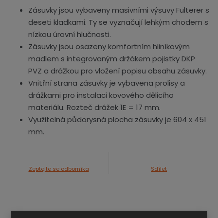
Zásuvky jsou vybaveny masivními výsuvy Fulterer s
deseti kladkami. Ty se vyznačují lehkým chodem s
nízkou úrovní hlučnosti.
Zásuvky jsou osazeny komfortním hliníkovým
madlem s integrovaným držákem pojistky DKP
PVZ a drážkou pro vložení popisu obsahu zásuvky.
Vnitřní strana zásuvky je vybavena prolisy a
drážkami pro instalaci kovového dělicího
materiálu. Rozteč drážek 1E = 17 mm.
Využitelná půdorysná plocha zásuvky je 604 x 451
mm.
Zeptejte se odborníka
Sdílet
Technické parametry