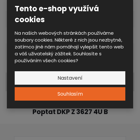
Tento e-shop využívá
cookies
Rozměrová řada
3627E
Na našich webových stránkách používáme
Vybavení kontejneru
3) Zásuvky
soubory cookies. Některé z nich jsou nezbytné,
zatímco jiné nám pomáhají vylepšit tento web
Výška čela zásuvky
4U
a váš uživatelský zážitek. Souhlasíte s
používáním všech cookies?
Nastavení
Zobrazit související produkty
Souhlasím
Poptat DKP Z 3627 4U B