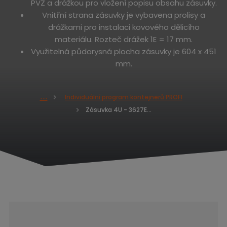
PVZ a drážkou pro vložení popisu obsahu zásuvky.
Vnitřní strana zásuvky je vybavena prolisy a
drážkami pro instalaci kovového dělicího
materiálu. Rozteč drážek 1E = 17 mm.
Využitelná půdorysná plocha zásuvky je 604 x 451
mm.
Individuální program kontejnerů PROFI
Ú
Zásuvka 4U - 3627E výsuv 100% - nosnost 65kg
v
o
d
n
í
s
t
r
a
n
a