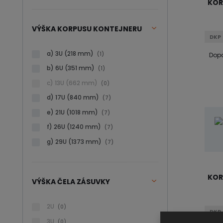
KOR
VÝŠKA KORPUSU KONTEJNERU
DKP 
a) 3U (218 mm)
(1)
Dopo
b) 6U (351 mm)
(1)
c) 13U (662 mm)
(0)
d) 17U (840 mm)
(7)
e) 21U (1018 mm)
(7)
f) 26U (1240 mm)
(7)
g) 29U (1373 mm)
(7)
KOR
VÝŠKA ČELA ZÁSUVKY
2U
(0)
DKP 
3U
(0)