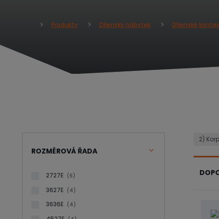
Produkty
Dílenský nábytek
Dílenské kontej
Ú
v
o
d
n
í
s
t
r
a
n
2) Kor
a
ROZMĚROVÁ ŘADA
DOP
2727E
(6)
3627E
(4)
Ř
3636E
a
(4)
z
4527E