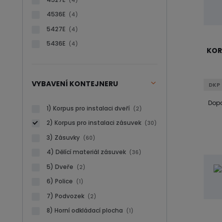
(4)
e
4536E
(4)
n
5427E
í
(4)
p
5436E
(4)
KOR
r
o
d
VYBAVENÍ KONTEJNERU
u
DKP 
k
Dopo
t
1) Korpus pro instalaci dveří
(2)
ů
2) Korpus pro instalaci zásuvek
(30)
3) Zásuvky
(60)
4) Dělící materiál zásuvek
(36)
5) Dveře
(2)
6) Police
(1)
7) Podvozek
(2)
8) Horní odkládací plocha
(1)