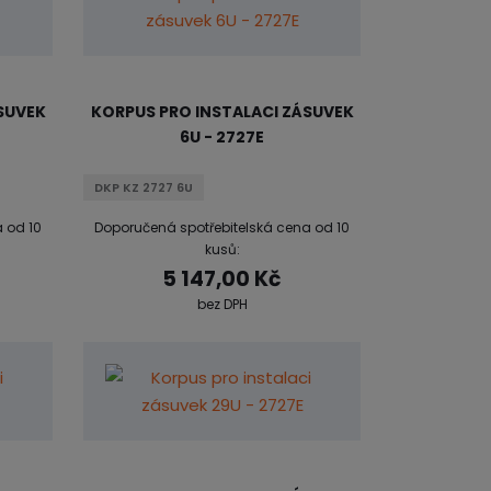
k
k
v
o
o
ý
v
v
v
ý
ý
ý
SUVEK
KORPUS PRO INSTALACI ZÁSUVEK
v
v
p
6U - 2727E
ý
ý
i
p
p
s
DKP KZ 2727 6U
i
i
 od 10
Doporučená spotřebitelská cena od 10
s
s
kusů:
5 147,00 Kč
bez DPH