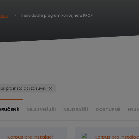
Individuální program kontejnerů PROFI
nery
pus pro instalaci zásuvek
ORUČENÉ
NEJLEVNĚJŠÍ
NEJDRAŽŠÍ
DOSTUPNÉ
NEJ