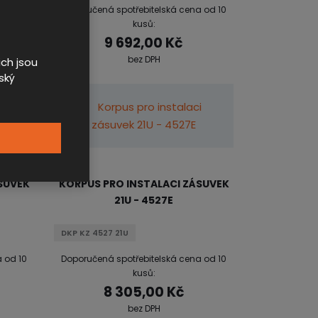
 od 10
Doporučená spotřebitelská cena od 10
kusů:
9 692,00 Kč
bez DPH
ch jsou
ský
SUVEK
KORPUS PRO INSTALACI ZÁSUVEK
21U - 4527E
DKP KZ 4527 21U
 od 10
Doporučená spotřebitelská cena od 10
kusů:
8 305,00 Kč
bez DPH