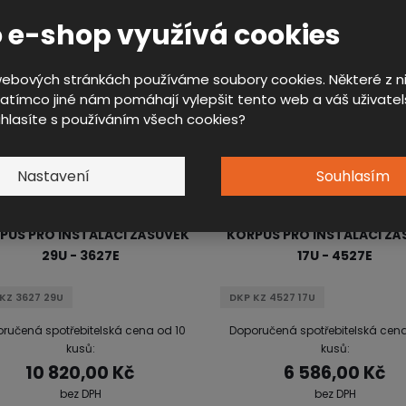
ručená spotřebitelská cena od 10
Doporučená spotřebitelská cena
 e-shop využívá cookies
kusů:
kusů:
6 097,00 Kč
7 691,00 Kč
bez DPH
bez DPH
webových stránkách používáme soubory cookies. Některé z ni
atímco jiné nám pomáhají vylepšit tento web a váš uživatel
uhlasíte s používáním všech cookies?
Nastavení
Souhlasím
PUS PRO INSTALACI ZÁSUVEK
KORPUS PRO INSTALACI ZÁ
29U - 3627E
17U - 4527E
KZ 3627 29U
DKP KZ 4527 17U
ručená spotřebitelská cena od 10
Doporučená spotřebitelská cena
kusů:
kusů:
10 820,00 Kč
6 586,00 Kč
bez DPH
bez DPH