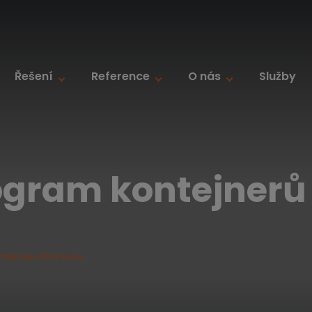
Řešení
Reference
O nás
Služby
rogram kontejnerů
chnické informace