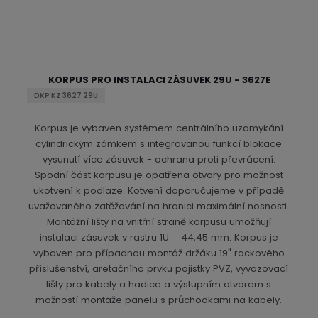
KORPUS PRO INSTALACI ZÁSUVEK 29U - 3627E
DKP KZ 3627 29U
Korpus je vybaven systémem centrálního uzamykání
cylindrickým zámkem s integrovanou funkcí blokace
vysunutí více zásuvek - ochrana proti převrácení.
Spodní část korpusu je opatřena otvory pro možnost
ukotvení k podlaze. Kotvení doporučujeme v případě
uvažovaného zatěžování na hranici maximální nosnosti.
Montážní lišty na vnitřní straně korpusu umožňují
instalaci zásuvek v rastru 1U = 44,45 mm. Korpus je
vybaven pro případnou montáž držáku 19" rackového
příslušenství, aretačního prvku pojistky PVZ, vyvazovací
lišty pro kabely a hadice a výstupním otvorem s
možností montáže panelu s průchodkami na kabely.