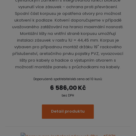
cylindrickým zámkem s integrovanou funkcí blokace
vysunutí více zásuvek - ochrana proti převrácení.
Spodní část korpusu je opatřena otvory pro možnost
ukotvení k podlaze. Kotvení doporučujeme v případě
uvažovaného zatěžování na hranici maximální nosnosti.
Montážní lišty na vnitřní straně korpusu umožňují
instalaci zásuvek v rastru 1U = 44,45 mm. Korpus je
vybaven pro případnou montáž držáku 19" rackového
příslušenství, aretačního prvku pojistky PVZ, vyvazovací
lišty pro kabely a hadice a výstupním otvorem s
možností montáže panelu s průchodkami na kabely.
Doporučená spotřebitelská cena od 10 kusů:
6 586,00 Kč
bez DPH
Detail produktu