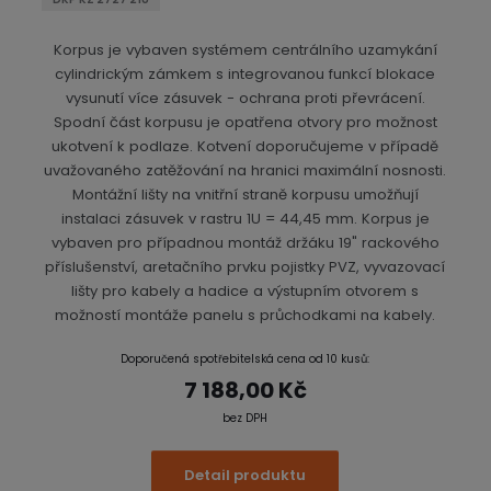
Korpus je vybaven systémem centrálního uzamykání
cylindrickým zámkem s integrovanou funkcí blokace
vysunutí více zásuvek - ochrana proti převrácení.
Spodní část korpusu je opatřena otvory pro možnost
ukotvení k podlaze. Kotvení doporučujeme v případě
uvažovaného zatěžování na hranici maximální nosnosti.
Montážní lišty na vnitřní straně korpusu umožňují
instalaci zásuvek v rastru 1U = 44,45 mm. Korpus je
vybaven pro případnou montáž držáku 19" rackového
příslušenství, aretačního prvku pojistky PVZ, vyvazovací
lišty pro kabely a hadice a výstupním otvorem s
možností montáže panelu s průchodkami na kabely.
Doporučená spotřebitelská cena od 10 kusů:
7 188,00 Kč
bez DPH
Detail produktu