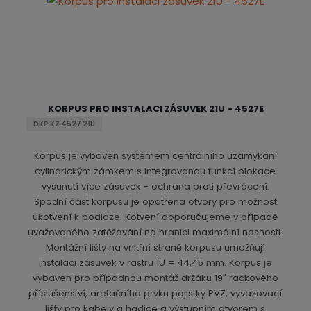
KORPUS PRO INSTALACI ZÁSUVEK 21U - 4527E
DKP KZ 4527 21U
Korpus je vybaven systémem centrálního uzamykání
cylindrickým zámkem s integrovanou funkcí blokace
vysunutí více zásuvek - ochrana proti převrácení.
Spodní část korpusu je opatřena otvory pro možnost
ukotvení k podlaze. Kotvení doporučujeme v případě
uvažovaného zatěžování na hranici maximální nosnosti.
Montážní lišty na vnitřní straně korpusu umožňují
instalaci zásuvek v rastru 1U = 44,45 mm. Korpus je
vybaven pro případnou montáž držáku 19" rackového
příslušenství, aretačního prvku pojistky PVZ, vyvazovací
lišty pro kabely a hadice a výstupním otvorem s