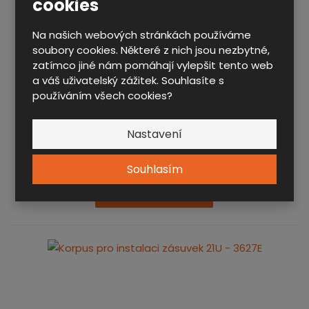
cookies
Montážní lišty na vnitřní straně korpusu umožňují
instalaci zásuvek v rastru 1U = 44,45 mm. Korpus je
Na našich webových stránkách používáme
vybaven pro případnou montáž držáku 19" rackového
soubory cookies. Některé z nich jsou nezbytné,
příslušenství, aretačního prvku pojistky PVZ, vyvazovací
zatímco jiné nám pomáhají vylepšit tento web
lišty pro kabely a hadice a výstupním otvorem s
a váš uživatelský zážitek. Souhlasíte s
možností montáže panelu s průchodkami na kabely.
používáním všech cookies?
Doporučená spotřebitelská cena od 10 kusů:
Nastavení
6 097,00 Kč
bez DPH
Souhlasím
Detail produktu