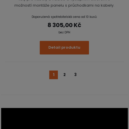
možností montáže panelu s průchodkami na kabely.
Doporučená spotřebitelská cena od 10 kusů:
8 305,00 Kč
bez DPH
Detail produktu
1
2
3