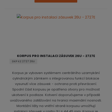
KORPUS PRO INSTALACI ZÁSUVEK 26U - 2727E
DKP KZ 2727 26U
Korpus je vybaven systémem centrálního uzamykání
cylindrickým zámkem s integrovanou funkcí blokace
vysunutí více zásuvek - ochrana proti převrácení.
Spodní část korpusu je opatřena otvory pro možnost
ukotvení k podlaze. Kotvení doporučujeme v případě
uvažovaného zatěžování na hranici maximální nosnosti.
Montážní lišty na vnitřní straně korpusu umožňují
instalaci zásuvek v rastru 1U = 44,45 mm. Korpus je