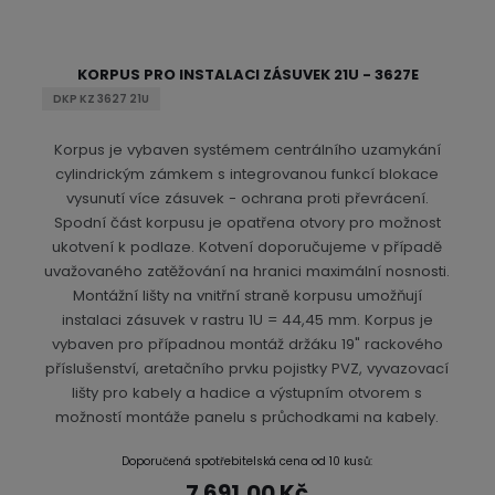
KORPUS PRO INSTALACI ZÁSUVEK 21U - 3627E
DKP KZ 3627 21U
Korpus je vybaven systémem centrálního uzamykání
cylindrickým zámkem s integrovanou funkcí blokace
vysunutí více zásuvek - ochrana proti převrácení.
Spodní část korpusu je opatřena otvory pro možnost
ukotvení k podlaze. Kotvení doporučujeme v případě
uvažovaného zatěžování na hranici maximální nosnosti.
Montážní lišty na vnitřní straně korpusu umožňují
instalaci zásuvek v rastru 1U = 44,45 mm. Korpus je
vybaven pro případnou montáž držáku 19" rackového
příslušenství, aretačního prvku pojistky PVZ, vyvazovací
lišty pro kabely a hadice a výstupním otvorem s
možností montáže panelu s průchodkami na kabely.
Doporučená spotřebitelská cena od 10 kusů:
7 691,00 Kč