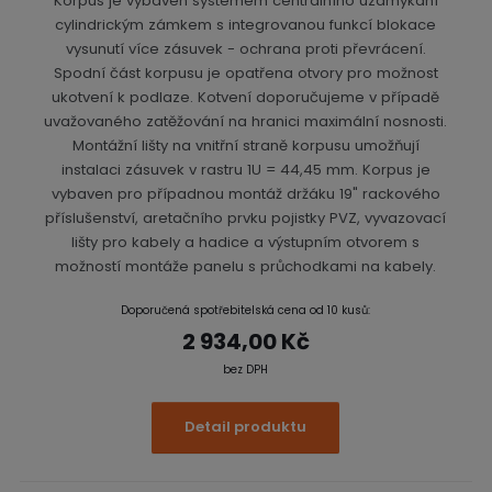
Korpus je vybaven systémem centrálního uzamykání
cylindrickým zámkem s integrovanou funkcí blokace
vysunutí více zásuvek - ochrana proti převrácení.
Spodní část korpusu je opatřena otvory pro možnost
ukotvení k podlaze. Kotvení doporučujeme v případě
uvažovaného zatěžování na hranici maximální nosnosti.
Montážní lišty na vnitřní straně korpusu umožňují
instalaci zásuvek v rastru 1U = 44,45 mm. Korpus je
vybaven pro případnou montáž držáku 19" rackového
příslušenství, aretačního prvku pojistky PVZ, vyvazovací
lišty pro kabely a hadice a výstupním otvorem s
možností montáže panelu s průchodkami na kabely.
Doporučená spotřebitelská cena od 10 kusů:
2 934,00 Kč
bez DPH
Detail produktu