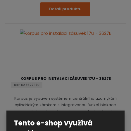
Detail produktu
KORPUS PRO INSTALACI ZÁSUVEK 17U - 3627E
DKP KZ 3627 17U
Korpus je vybaven systémem centrálního uzamykání
cylindrickým zámkem s integrovanou funkcí blokace
vysunutí více zásuvek - ochrana proti převrácení.
Spodní část korpusu je opatřena otvory pro možnost
Tento e-shop využívá
ukotvení k podlaze. Kotvení doporučujeme v případě
uvažovaného zatěžování na hranici maximální nosnosti.