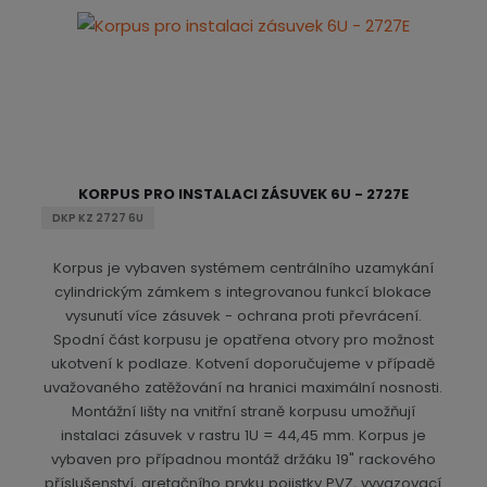
KORPUS PRO INSTALACI ZÁSUVEK 6U - 2727E
DKP KZ 2727 6U
Korpus je vybaven systémem centrálního uzamykání
cylindrickým zámkem s integrovanou funkcí blokace
vysunutí více zásuvek - ochrana proti převrácení.
Spodní část korpusu je opatřena otvory pro možnost
ukotvení k podlaze. Kotvení doporučujeme v případě
uvažovaného zatěžování na hranici maximální nosnosti.
Montážní lišty na vnitřní straně korpusu umožňují
instalaci zásuvek v rastru 1U = 44,45 mm. Korpus je
vybaven pro případnou montáž držáku 19" rackového
příslušenství, aretačního prvku pojistky PVZ, vyvazovací