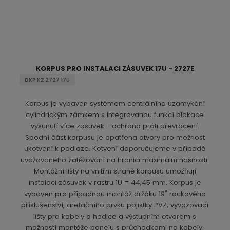
z
l
o
í
k
k
v
p
r
o
o
ý
o
v
v
v
d
ý
ý
ý
u
v
v
p
KORPUS PRO INSTALACI ZÁSUVEK 17U - 2727E
k
ý
ý
i
t
DKP KZ 2727 17U
p
p
s
ů
i
i
Korpus je vybaven systémem centrálního uzamykání
cylindrickým zámkem s integrovanou funkcí blokace
s
s
vysunutí více zásuvek - ochrana proti převrácení.
Spodní část korpusu je opatřena otvory pro možnost
ukotvení k podlaze. Kotvení doporučujeme v případě
uvažovaného zatěžování na hranici maximální nosnosti.
Montážní lišty na vnitřní straně korpusu umožňují
instalaci zásuvek v rastru 1U = 44,45 mm. Korpus je
vybaven pro případnou montáž držáku 19" rackového
příslušenství, aretačního prvku pojistky PVZ, vyvazovací
lišty pro kabely a hadice a výstupním otvorem s
možností montáže panelu s průchodkami na kabely.