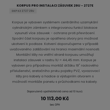
KORPUS PRO INSTALACI ZÁSUVEK 29U - 2727E
DKP KZ 2727 29U
Korpus je vybaven systémem centrálního uzamykání
cylindrickým zámkem s integrovanou funkcí blokace
vysunutí více zásuvek - ochrana proti převrácení.
Spodní část korpusu je opatřena otvory pro možnost
ukotvení k podlaze. Kotvení doporučujeme v případě
uvažovaného zatěžování na hranici maximální nosnosti.
Montážní lišty na vnitřní straně korpusu umožňují
instalaci zásuvek v rastru 1U = 44,45 mm. Korpus je
vybaven pro případnou montáž držáku 19" rackového
příslušenství, aretačního prvku pojistky PVZ, vyvazovací
lišty pro kabely a hadice a výstupním otvorem s
možností montáže panelu s průchodkami na kabely.
Doporučená spotřebitelská cena od 10 kusů:
10 113,00 Kč
bez DPH