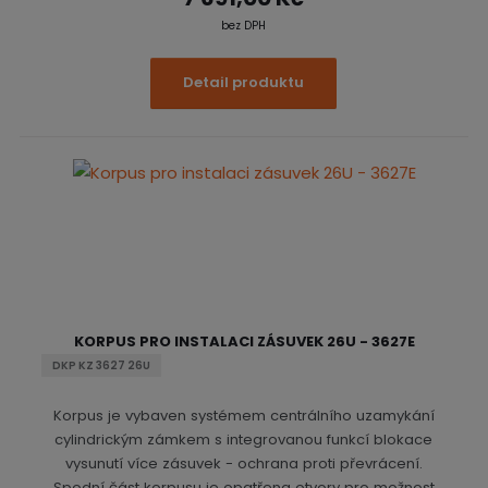
bez DPH
Detail produktu
KORPUS PRO INSTALACI ZÁSUVEK 26U - 3627E
DKP KZ 3627 26U
Korpus je vybaven systémem centrálního uzamykání
cylindrickým zámkem s integrovanou funkcí blokace
vysunutí více zásuvek - ochrana proti převrácení.
Spodní část korpusu je opatřena otvory pro možnost