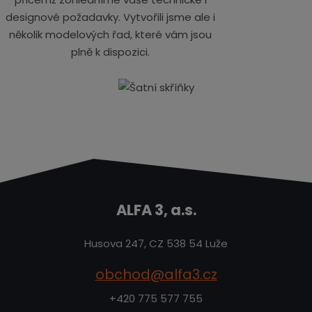
designové požadavky. Vytvořili jsme ale i
několik modelových řad, které vám jsou
plně k dispozici.
ALFA 3, a.s.
Husova 247, CZ 538 54 Luže
obchod@alfa3.cz
+420 775 577 755