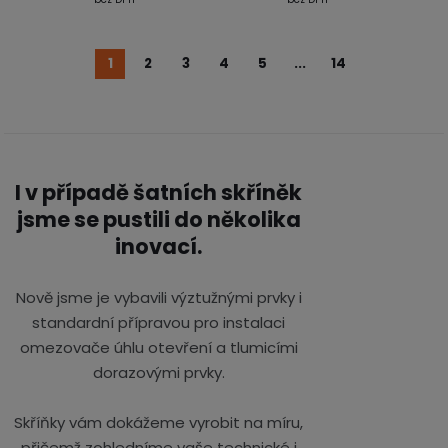
1
2
3
4
5
...
14
I v případě šatních skříněk
jsme se pustili do několika
inovací.
Nově jsme je vybavili výztužnými prvky i
standardní přípravou pro instalaci
omezovače úhlu otevření a tlumicími
dorazovými prvky.
Skříňky vám dokážeme vyrobit na míru,
přičemž zohledníme vaše technické i