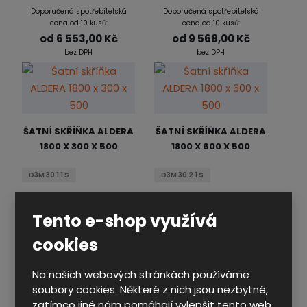
Doporučená spotřebitelská
Doporučená spotřebitelská
cena od 10 kusů:
cena od 10 kusů:
od
6 553,00 Kč
od
9 568,00 Kč
bez DPH
bez DPH
ŠATNÍ SKŘÍŇKA ALDERA
ŠATNÍ SKŘÍŇKA ALDERA
1800 X 300 X 500
1800 X 600 X 500
D3M 30 1 1 S
D3M 30 2 1 S
Doporučená spotřebitelská
Doporučená spotřebitelská
cena od 10 kusů:
cena od 10 kusů:
Tento e-shop využívá
od
4 392,00 Kč
od
6 755,00 Kč
cookies
bez DPH
bez DPH
Na našich webových stránkách používáme
soubory cookies. Některé z nich jsou nezbytné,
zatímco jiné nám pomáhají vylepšit tento web