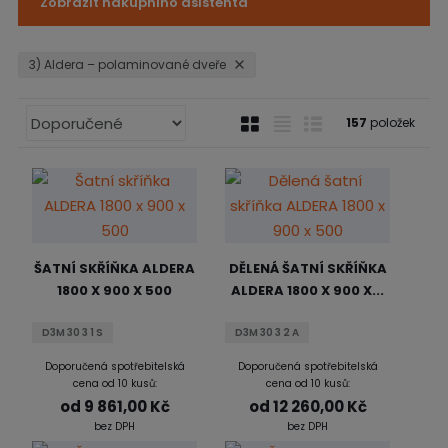
Zobrazit nákupního asistenta
n
a
3) Aldera – polaminované dveře
Ř
O
T
Ř
157
položek
a
b
a
á
z
r
b
d
e
á
u
k
n
z
l
o
í
k
k
v
p
ŠATNÍ SKŘÍŇKA ALDERA
DĚLENÁ ŠATNÍ SKŘÍŇKA
r
o
o
ý
1800 X 900 X 500
ALDERA 1800 X 900 X...
o
v
v
v
d
ý
ý
ý
D3M 30 3 1 S
D3M 30 3 2 A
u
v
v
p
k
Doporučená spotřebitelská
Doporučená spotřebitelská
ý
ý
i
t
cena od 10 kusů:
cena od 10 kusů:
p
p
s
ů
od
9 861,00 Kč
od
12 260,00 Kč
i
i
bez DPH
bez DPH
s
s