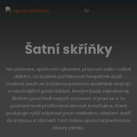
Cz
Šatní skříňky
Na učebnice, sportovní vybavení, pracovní oděv i cokoli
dalšího, co budete potřebovat bezpečně uložit.
Ocelový plech se zvýšenou pevností spolehlivě obstojí i
v náročnějších podmínkách, kterým bude zejména ve
školním prostředí nejspíš vystaven. V praxi se o to
postará nově profilovaná rámová konstrukce, která
poskytuje vyšší odolnost proti násilnému vtlačení dveří
do korpusu a zároveň tvoří tuhou oporu bezpečnostní
závory zámku.