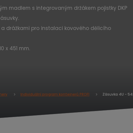
ovým madlem s integrovaným držákem pojistky DKP
zásuvky.
y a drážkami pro instalaci kovového dělicího
10 x 451 mm.
Zásuvka 4U - 54
nery
Individuální program kontejnerů PROFI