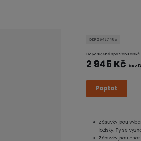
DKP Z 5427 4U A
Doporučená spotřebitelská 
2 945 Kč
bez 
Poptat
Zásuvky jsou vyba
ložisky. Ty se vyz
Zásuvky jsou osa