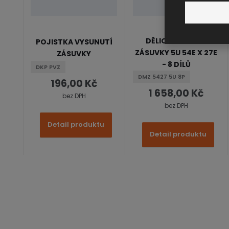
DĚLICÍ MATERIÁL
POJISTKA VYSUNUTÍ
ZÁSUVKY 5U 54E X 27E
ZÁSUVKY
- 8 DÍLŮ
DKP PVZ
DMZ 5427 5U 8P
196,00 Kč
1 658,00 Kč
bez DPH
bez DPH
Detail produktu
Detail produktu