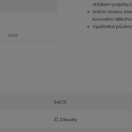
držákem pojistky 
Vnitřní strana zás
kovového dělicího
Využitelná půdory
Sdílet
5427E
3) Zásuvky