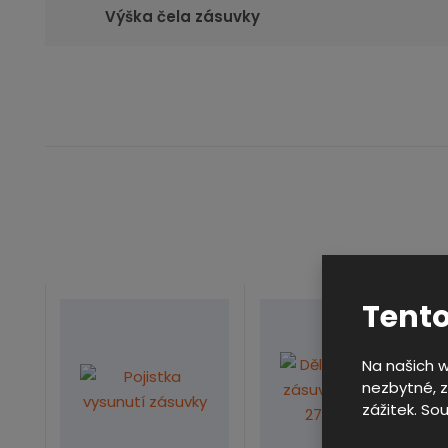
Výška čela zásuvky
Tento
Na našich 
nezbytné, z
zážitek. So