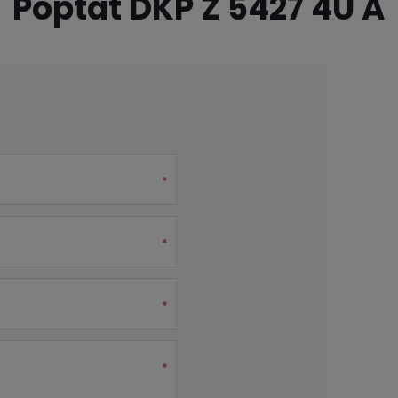
Poptat DKP Z 5427 4U A
*
*
*
*