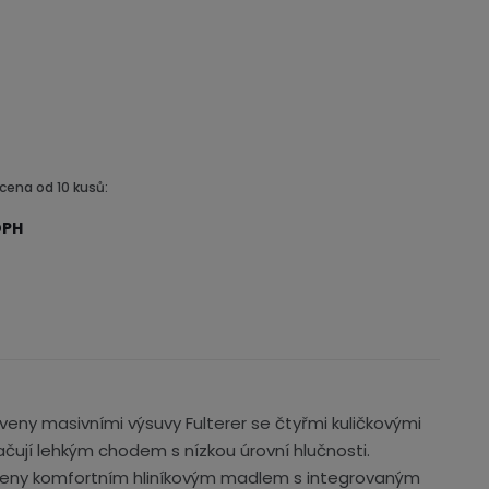
cena od 10 kusů:
DPH
veny masivními výsuvy Fulterer se čtyřmi kuličkovými
načují lehkým chodem s nízkou úrovní hlučnosti.
zeny komfortním hliníkovým madlem s integrovaným