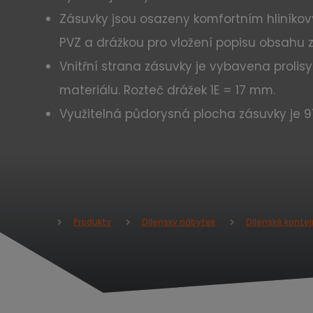
Zásuvky jsou osazeny komfortním hliník
PVZ a drážkou pro vložení popisu obsahu 
Vnitřní strana zásuvky je vybavena prolis
materiálu. Rozteč drážek 1E = 17 mm.
Využitelná půdorysná plocha zásuvky je 9
Produkty
Dílenský nábytek
Dílenské kontej
Ú
v
o
d
n
í