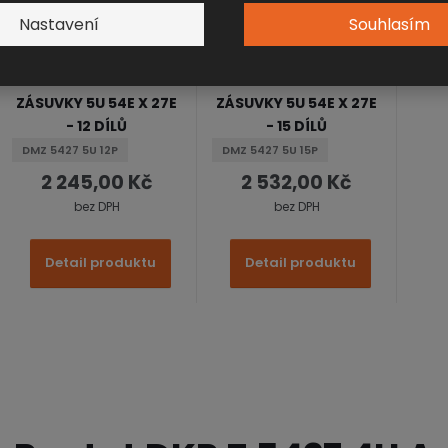
Nastavení
Souhlasím
DĚLICÍ MATERIÁL
DĚLICÍ MATERIÁL
ZÁSUVKY 5U 54E X 27E
ZÁSUVKY 5U 54E X 27E
- 12 DÍLŮ
- 15 DÍLŮ
DMZ 5427 5U 12P
DMZ 5427 5U 15P
2 245,00 Kč
2 532,00 Kč
bez DPH
bez DPH
Detail produktu
Detail produktu