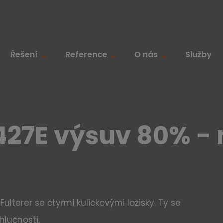
Řešení
Reference
O nás
Služby
427E výsuv 80% - 
terer se čtyřmi kuličkovými ložisky. Ty se
hlučnosti.