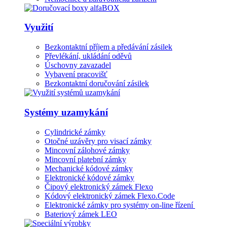
Využití
Bezkontaktní příjem a předávání zásilek
Převlékání, ukládání oděvů
Úschovny zavazadel
Vybavení pracovišť
Bezkontaktní doručování zásilek
Systémy uzamykání
Cylindrické zámky
Otočné uzávěry pro visací zámky
Mincovní zálohové zámky
Mincovní platební zámky
Mechanické kódové zámky
Elektronické kódové zámky
Čipový elektronický zámek Flexo
Kódový elektronický zámek Flexo.Code
Elektronické zámky pro systémy on-line řízení
Bateriový zámek LEO