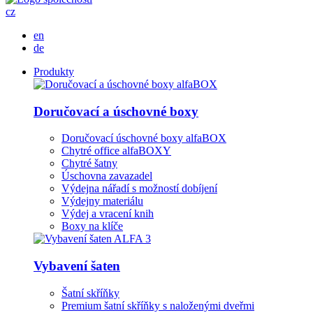
cz
en
de
Produkty
Doručovací a úschovné boxy
Doručovací úschovné boxy alfaBOX
Chytré office alfaBOXY
Chytré šatny
Úschovna zavazadel
Výdejna nářadí s možností dobíjení
Výdejny materiálu
Výdej a vracení knih
Boxy na klíče
Vybavení šaten
Šatní skříňky
Premium šatní skříňky s naloženými dveřmi