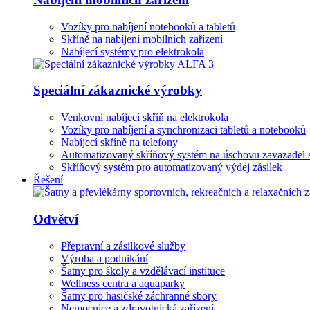
Vozíky pro nabíjení notebooků a tabletů
Skříně na nabíjení mobilních zařízení
Nabíjecí systémy pro elektrokola
Speciální zákaznické výrobky
Venkovní nabíjecí skříň na elektrokola
Vozíky pro nabíjení a synchronizaci tabletů a notebooků
Nabíjecí skříně na telefony
Automatizovaný skříňový systém na úschovu zavazadel 
Skříňový systém pro automatizovaný výdej zásilek
Řešení
Odvětví
Přepravní a zásilkové služby
Výroba a podnikání
Šatny pro školy a vzdělávací instituce
Wellness centra a aquaparky
Šatny pro hasičské záchranné sbory
Nemocnice a zdravotnická zařízení