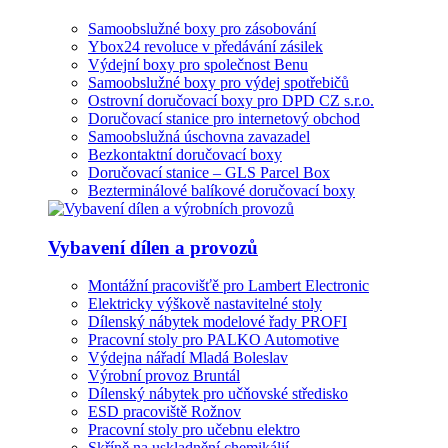
Samoobslužné boxy pro zásobování
Ybox24 revoluce v předávání zásilek
Výdejní boxy pro společnost Benu
Samoobslužné boxy pro výdej spotřebičů
Ostrovní doručovací boxy pro DPD CZ s.r.o.
Doručovací stanice pro internetový obchod
Samoobslužná úschovna zavazadel
Bezkontaktní doručovací boxy
Doručovací stanice – GLS Parcel Box
Bezterminálové balíkové doručovací boxy
Vybavení dílen a provozů
Montážní pracovišťě pro Lambert Electronic
Elektricky výškově nastavitelné stoly
Dílenský nábytek modelové řady PROFI
Pracovní stoly pro PALKO Automotive
Výdejna nářadí Mladá Boleslav
Výrobní provoz Bruntál
Dílenský nábytek pro učňovské středisko
ESD pracoviště Rožnov
Pracovní stoly pro učebnu elektro
Skříně na uskladnění chemikálií