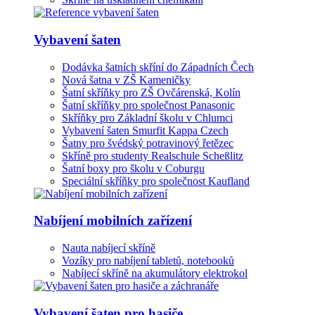
Vybavení šaten
Dodávka šatních skříní do Západních Čech
Nová šatna v ZŠ Kameničky
Šatní skříňky pro ZŠ Ovčárenská, Kolín
Šatní skříňky pro společnost Panasonic
Skříňky pro Základní školu v Chlumci
Vybavení šaten Smurfit Kappa Czech
Šatny pro švédský potravinový řetězec
Skříně pro studenty Realschule Scheßlitz
Šatní boxy pro školu v Coburgu
Speciální skříňky pro společnost Kaufland
Nabíjení mobilních zařízení
Nauta nabíjecí skříně
Vozíky pro nabíjení tabletů, notebooků
Nabíjecí skříně na akumulátory elektrokol
Vybavení šaten pro hasiče