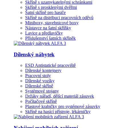
Skříně s uzamykatelnými schránkami
Skříně s prosklenými dvěřmi
Šatní skříně pro hasiče
Skříně na distribuci pracovních oděvů
Miniboxy, stavebnicové boxy
Nástavce na šatní skříňky
Lavice a předlavičky
Příslušenství šatních skříněk
Dílenský nábytek
ESD Antistatické pracoviště
Dílenské kontejnery
Pracovní stoly
Dílenské vozíky
Dílenské skříně
Systémové stojany
Držáky nářadí, dělící materiál zásuvek
Počítačové skříně
Plastové krabičky pro systémové zásuvky
Skříně na hasící přístroje, lékárničky
Nabíjení mobilních zařízení